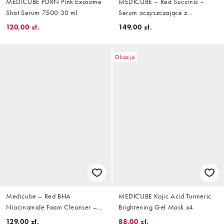
MEDICUBE PDRN Pink Exosome
MEDICUBE – Red Succinic –
Shot Serum 7500 30 ml
Serum oczyszczające z
czerwonym kwasem
120,00 zł.
149,00 zł.
bursztynowym, 30 ml
Okazja
Medicube – Red BHA
MEDICUBE Kojic Acid Turmeric
Niacinamide Foam Cleanser –
Brightening Gel Mask x4
Pianka oczyszczająca z
129,00 zł.
88,00 zł.