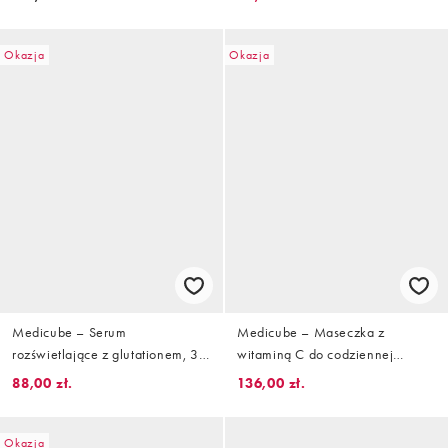
niacynamidem, 120 ml
Okazja
Okazja
Medicube – Serum
Medicube – Maseczka z
rozświetlające z glutationem, 30
witaminą C do codziennej
g
pielęgnacji, 350 g/30 szt.
88,00 zł.
136,00 zł.
Okazja