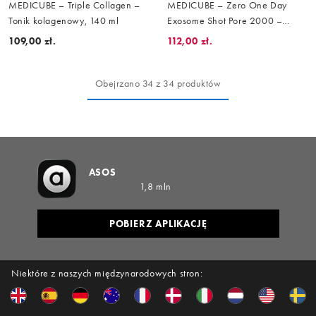
MEDICUBE – Triple Collagen –
MEDICUBE – Zero One Day
Tonik kolagenowy, 140 ml
Exosome Shot Pore 2000 –
Serum, 30 ml
109,00 zł.
112,00 zł.
Obejrzano 34 z 34 produktów
ASOS
1,8 mln
POBIERZ APLIKACJĘ
Niektóre z naszych międzynarodowych stron: