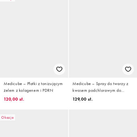
Medicube – Płatki z tonizującym
Medicube – Spray do twarzy z
żelem z kolagenem i PDRN
kwasem podchlorawym do
codziennego stosowania, 125 ml
120,00 zł.
129,00 zł.
Okazja