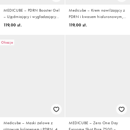
MEDICUBE – PDRN Booster Gel
Medicube – Krem nawilżający z
– Ujędrniający i wygładzający
PDRN i kwasem hialuronowym,
żel, 300 ml
50 ml
119,00 zł.
119,00 zł.
Okazja
Medicube – Maski żelowe z
MEDICUBE – Zero One Day
różowym kolagenem i PDRN, 4
Exosome Shot Pore 7500 –