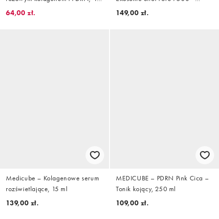
sztuki
Serum, 30 ml
64,00 zł.
149,00 zł.
Medicube – Kolagenowe serum
MEDICUBE – PDRN Pink Cica –
rozświetlające, 15 ml
Tonik kojący, 250 ml
139,00 zł.
109,00 zł.