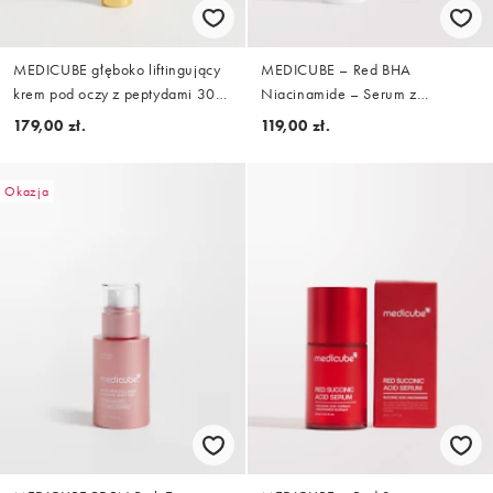
MEDICUBE głęboko liftingujący
MEDICUBE – Red BHA
krem pod oczy z peptydami 30
Niacinamide – Serum z
ml
niacynamidem 2.0, 30 ml
179,00 zł.
119,00 zł.
Okazja