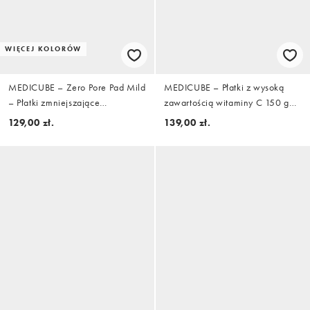
WIĘCEJ KOLORÓW
MEDICUBE – Zero Pore Pad Mild
MEDICUBE – Płatki z wysoką
– Płatki zmniejszające
zawartością witaminy C 150 g
widoczność porów 155 g
(70 szt.)
129,00 zł.
139,00 zł.
(70 szt.)