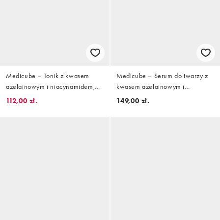
Medicube – Tonik z kwasem
Medicube – Serum do twarzy z
azelainowym i niacynamidem,
kwasem azelainowym i
250 ml
egzosomami 2000,30 ml
112,00 zł.
149,00 zł.