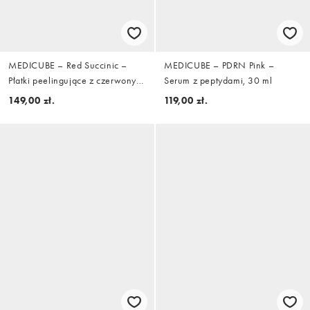
MEDICUBE – Red Succinic –
MEDICUBE – PDRN Pink –
Płatki peelingujące z czerwonym
Serum z peptydami, 30 ml
kwasem bursztynowym i
149,00 zł.
119,00 zł.
pantenolem, 70 sztuk