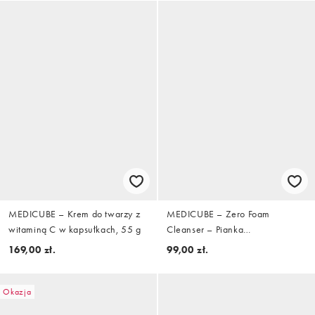
MEDICUBE – Krem do twarzy z
MEDICUBE – Zero Foam
witaminą C w kapsułkach, 55 g
Cleanser – Pianka
oczyszczająca, 120 ml
169,00 zł.
99,00 zł.
Okazja