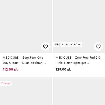
WIĘCEJ KOLORÓW
MEDICUBE – Zero Pore One
MEDICUBE – Zero Pore Pad 2.0
Day Cream – Krem na dzień,
– Płatki zmniejszające
50 ml
widoczność porów 155 g
112,00 zł.
129,00 zł.
(70 szt.)
Okazja