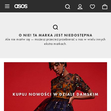
Pomiń i przejdź do głównej zawartości
O NIE! TA MARKA JEST NIEDOSTĘPNA
Ale nie martw się — możesz przecież przebierać u nas w wielu innych
ekstra markach.
KUPUJ NOWOŚCI W DZIALE DAMSKIM