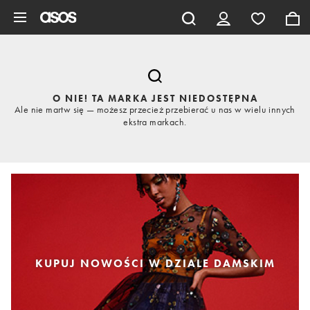
Pomiń i przejdź do głównej zawartości
O NIE! TA MARKA JEST NIEDOSTĘPNA
Ale nie martw się — możesz przecież przebierać u nas w wielu innych
ekstra markach.
KUPUJ NOWOŚCI W DZIALE DAMSKIM