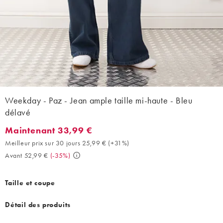
Weekday - Paz - Jean ample taille mi-haute - Bleu
délavé
Maintenant 33,99 €
Maintenant 33,99 €. Meilleur prix sur 30 jours 25,99 € (+31%). 
Meilleur prix sur 30 jours 25,99 €
(
+31%
)
Avant 52,99 €
(
-35%
)
Taille et coupe
Détail des produits