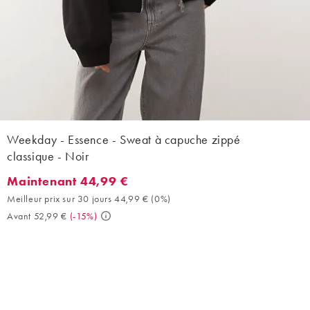
Weekday - Essence - Sweat à capuche zippé
classique - Noir
Maintenant 44,99 €
Maintenant 44,99 €. Meilleur prix sur 30 jours 44,99 € (0%). Av
Meilleur prix sur 30 jours 44,99 €
(
0%
)
Avant 52,99 €
(
-15%
)