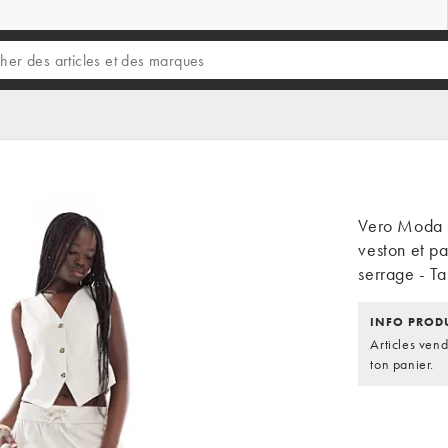
Vero Moda -
veston et p
serrage - T
INFO PROD
Articles ven
ton panier.