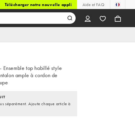
Télécharger notre nouvelle appli
Aide et FAQ
 Ensemble top habillé style
antalon ample à cordon de
aupe
UIT
dus séparément. Ajoute chaque article à