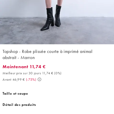
Topshop - Robe plissée courte à imprimé animal
abstrait - Marron
Maintenant 11,74 €
Maintenant 11,74 €. Meilleur prix sur 30 jours 11,74 € (0%). Avan
Meilleur prix sur 30 jours 11,74 €
(
0%
)
Avant 46,99 €
(
-75%
)
Taille et coupe
Détail des produits