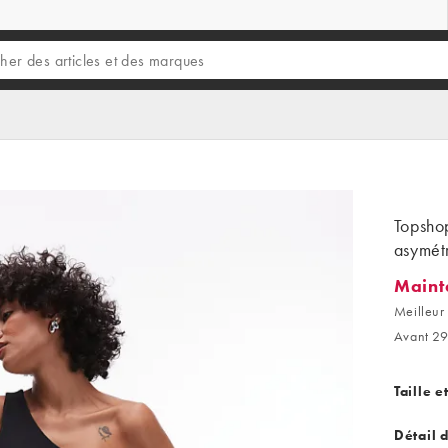
Topshop
asymét
Maint
Maintena
Meilleur 
Avant 29
Taille e
Détail 