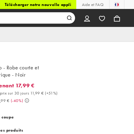
Télécharger notre nouvelle appli
Aide et FAQ
 - Robe courte et
rique - Noir
enant 17,99 €
nt 17,99 €. Meilleur prix sur 30 jours 11,99 € (+51%). Avant 29,99
prix sur 30 jours 11,99 €
(
+51%
)
,99 €
(
-40%
)
t coupe
des produits