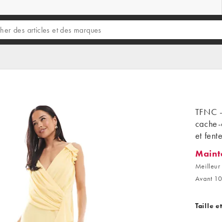
TFNC - 
cache-
et fent
Maint
Mainten
Meilleur
Avant 1
Taille e