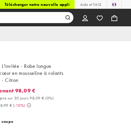
Télécharger notre nouvelle appli
Aide et FAQ
L'invitée - Robe longue
cœur en mousseline à volants
e - Citron
enant 98,09 €
ant 98,09 €. Meilleur prix sur 30 jours 98,09 € (0%). Avant 108,9
 prix sur 30 jours 98,09 €
(
0%
)
08,99 €
(
-10%
)
t coupe