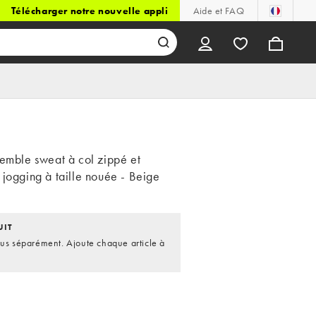
Télécharger notre nouvelle appli
Aide et FAQ
semble sweat à col zippé et
 jogging à taille nouée - Beige
UIT
dus séparément. Ajoute chaque article à