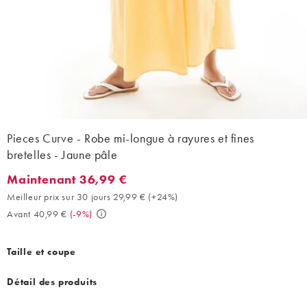
Pieces Curve - Robe mi-longue à rayures et fines
bretelles - Jaune pâle
Maintenant 36,99 €
Maintenant 36,99 €. Meilleur prix sur 30 jours 29,99 € (+24%). 
Meilleur prix sur 30 jours 29,99 €
(
+24%
)
Avant 40,99 €
(
-9%
)
Taille et coupe
Détail des produits