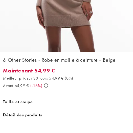
& Other Stories - Robe en maille à ceinture - Beige
Maintenant 54,99 €
Maintenant 54,99 €. Meilleur prix sur 30 jours 54,99 € (0%). Av
Meilleur prix sur 30 jours 54,99 €
(
0%
)
Avant 65,99 €
(
-16%
)
Taille et coupe
Détail des produits