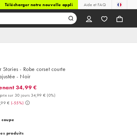
Télécharger notre nouvelle appli
Aide et FAQ
 Stories - Robe corset courte
justée - Noir
enant 34,99 €
ant 34,99 €. Meilleur prix sur 30 jours 34,99 € (0%). Avant 77,99 
prix sur 30 jours 34,99 €
(
0%
)
,99 €
(
-55%
)
t coupe
des produits