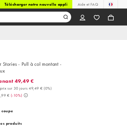
Télécharger notre nouvelle appli
Aide et FAQ
 Stories - Pull à col montant -
ux
enant 49,49 €
ant 49,49 €. Meilleur prix sur 30 jours 49,49 € (0%). Avant 54,99 
prix sur 30 jours 49,49 €
(
0%
)
,99 €
(
-10%
)
t coupe
des produits