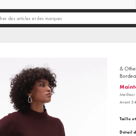
& Other
Bordea
Maint
Mainten
Meilleur 
Avant 54
Taille e
Détail 