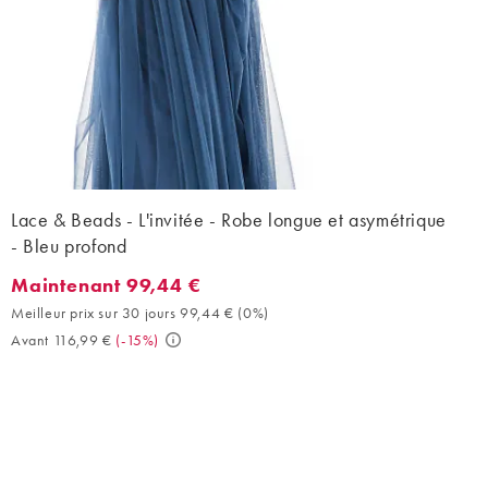
Lace & Beads - L'invitée - Robe longue et asymétrique
- Bleu profond
Maintenant 99,44 €
Maintenant 99,44 €. Meilleur prix sur 30 jours 99,44 € (0%). Ava
Meilleur prix sur 30 jours 99,44 €
(
0%
)
Avant 116,99 €
(
-15%
)