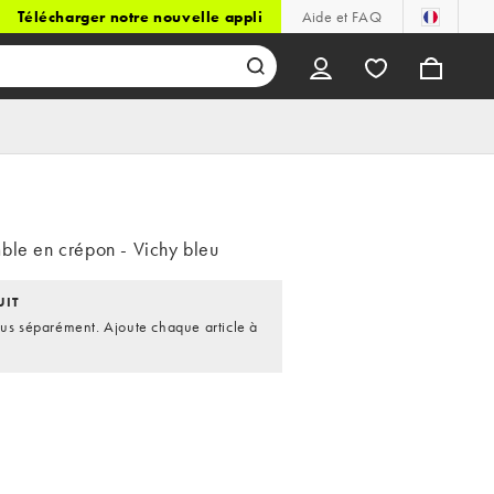
Télécharger notre nouvelle appli
Aide et FAQ
ble en crépon - Vichy bleu
UIT
dus séparément. Ajoute chaque article à