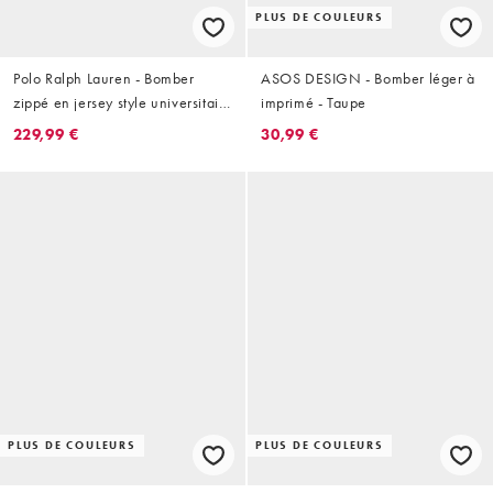
PLUS DE COULEURS
Polo Ralph Lauren - Bomber
ASOS DESIGN - Bomber léger à
zippé en jersey style universitaire
imprimé - Taupe
avec imprimé au dos - Bleu
229,99 €
30,99 €
marine
PLUS DE COULEURS
PLUS DE COULEURS