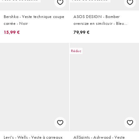
Bershka - Veste technique coupe
ASOS DESIGN - Bomber
carrée - Noir
oversize en similicuir - Bleu
marine
15,99 €
79,99 €
Réduc
Levi's - Wells - Veste à carreaux
AllSaints - Ashwood - Veste