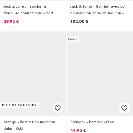
Jack & Jones - Bomber à
Jack & Jones - Bomber avec col
doublure contrastante - Vert
en imitation peau de mouton -
olive
Noir
29,95 €
102,00 €
Réduc
PLUS DE COULEURS
Mango - Bomber en imitation
Balmohk - Bomber - Noir
daim - Kaki
44,95 €