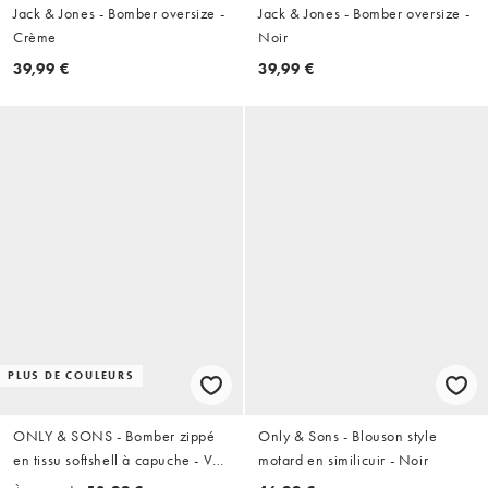
Jack & Jones - Bomber oversize -
Jack & Jones - Bomber oversize -
Crème
Noir
39,99 €
39,99 €
PLUS DE COULEURS
ONLY & SONS - Bomber zippé
Only & Sons - Blouson style
en tissu softshell à capuche - Vert
motard en similicuir - Noir
foncé