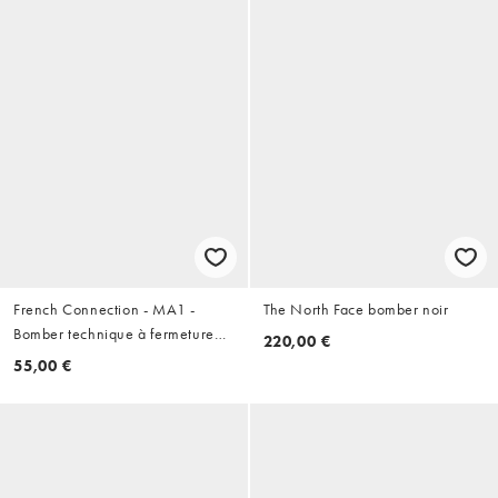
French Connection - MA1 -
The North Face bomber noir
Bomber technique à fermeture
220,00 €
éclair - Bleu marine
55,00 €