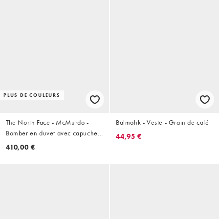
PLUS DE COULEURS
The North Face - McMurdo -
Balmohk - Veste - Grain de café
Bomber en duvet avec capuche
44,95 €
en fausse fourrure - Noir
410,00 €