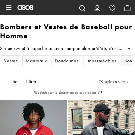
Aller au contenu principal
Bombers et Vestes de Baseball pour
Homme
Sur un sweat à capuche ou avec ton pantalon préféré, c’est simple :
...
Vestes
Manteaux
Doudounes
Imperméables
Bomb
Trier
Filtrer
75 styles trouvés
Plus d'infos sur le classement de ces produits