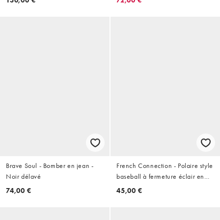
Brave Soul - Bomber en jean -
French Connection - Polaire style
Noir délavé
baseball à fermeture éclair en
coton mélangé - Bleu marine
74,00 €
45,00 €