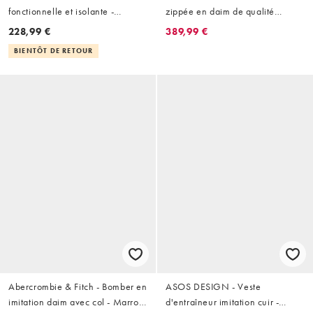
fonctionnelle et isolante -
zippée en daim de qualité
Marron
supérieure - Marron
228,99 €
389,99 €
BIENTÔT DE RETOUR
Abercrombie & Fitch - Bomber en
ASOS DESIGN - Veste
imitation daim avec col - Marron
d'entraîneur imitation cuir -