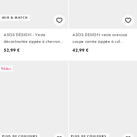
MIX & MATCH
ASOS DESIGN - Veste
ASOS DESIGN veste oversize
décontractée zippée à chevrons
coupe carrée zippée à col
- Bleu marine
cheminée camel
52,99 €
42,99 €
Réduc
PLUS DE COULEURS
PLUS DE COULEURS