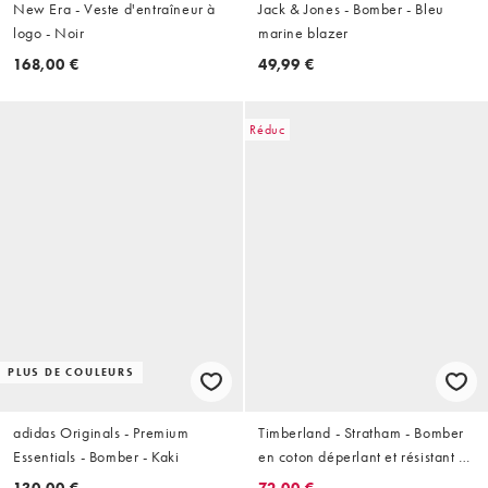
New Era - Veste d'entraîneur à
Jack & Jones - Bomber - Bleu
logo - Noir
marine blazer
168,00 €
49,99 €
Réduc
PLUS DE COULEURS
adidas Originals - Premium
Timberland - Stratham - Bomber
Essentials - Bomber - Kaki
en coton déperlant et résistant -
Oceana
130,00 €
72,00 €