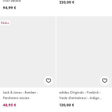
Noir délavé
220,00 €
94,99 €
Réduc
Jack & Jones - Bomber -
adidas Originals - Firebird -
Parchemin ancien
Veste d'entraîneur - Indigo
nuit/ciel clair
48,95 €
120,00 €