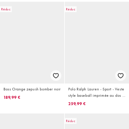
Réduc
Réduc
Boss Orange zepush bomber noir
Polo Ralph Lauren - Sport - Veste
style baseball imprimée au dos -
189,99 €
Bleu marine
259,99 €
Réduc