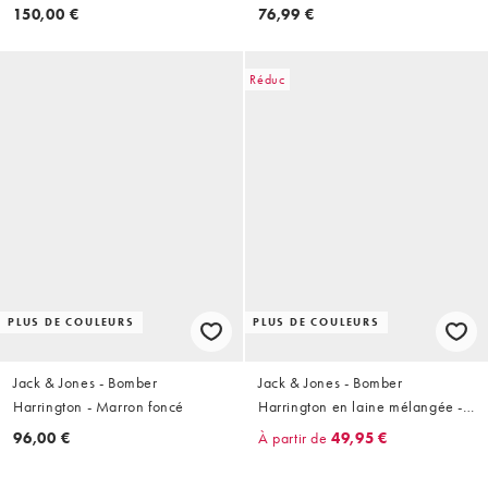
clair
Marron
150,00 €
76,99 €
Réduc
PLUS DE COULEURS
PLUS DE COULEURS
Jack & Jones - Bomber
Jack & Jones - Bomber
Harrington - Marron foncé
Harrington en laine mélangée -
Gris
96,00 €
À partir de
49,95 €