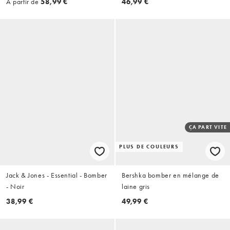
À partir de
58,99 €
46,99 €
ÇA PART VITE
PLUS DE COULEURS
Jack & Jones - Essential - Bomber
Bershka bomber en mélange de
- Noir
laine gris
38,99 €
49,99 €