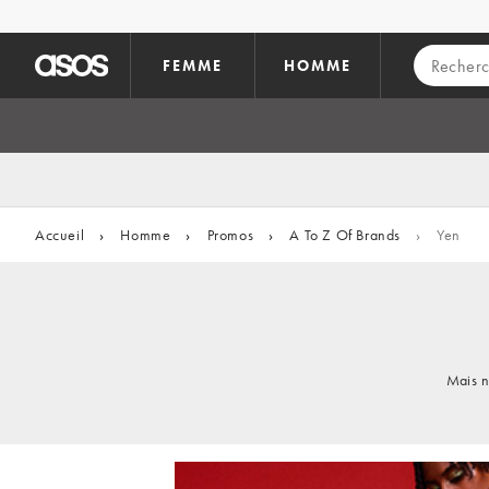
Aller au contenu principal
FEMME
HOMME
Accueil
›
Homme
›
Promos
›
A To Z Of Brands
›
Yen
Mais n