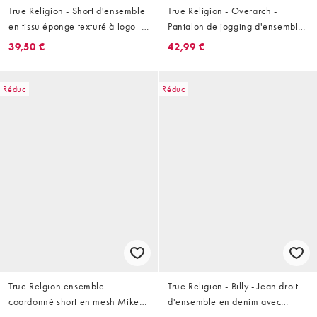
True Religion - Short d'ensemble
True Religion - Overarch -
en tissu éponge texturé à logo -
Pantalon de jogging d'ensemble
Bleu nuit
à cordon de serrage et logo -
39,50 €
42,99 €
Noir
Réduc
Réduc
True Relgion ensemble
True Religion - Billy - Jean droit
coordonné short en mesh Mikey
d'ensemble en denim avec
à cristaux noir
poches rabatées - Bleu clair