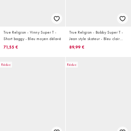
True Religion - Vinny Super T -
True Religion - Bobby Super T -
Short baggy - Bleu moyen délavé
Jean style skateur - Bleu clair
délavé
71,55 €
89,99 €
Réduc
Réduc