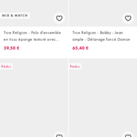
MIX & MATCH
True Religion - Polo d'ensemble
True Religion - Bobby - Jean
en tissu éponge texturé avec
ample - Délavage foncé Damon
logo - Bleu nuit
39,50 €
65,40 €
Réduc
Réduc