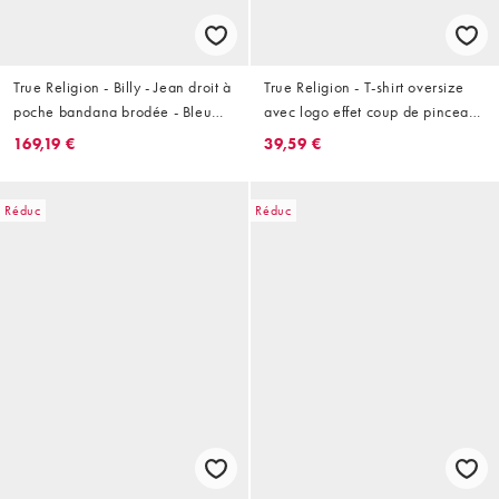
True Religion - Billy - Jean droit à
True Religion - T-shirt oversize
poche bandana brodée - Bleu
avec logo effet coup de pinceau
délavé
au dos - Noir
169,19 €
39,59 €
Réduc
Réduc