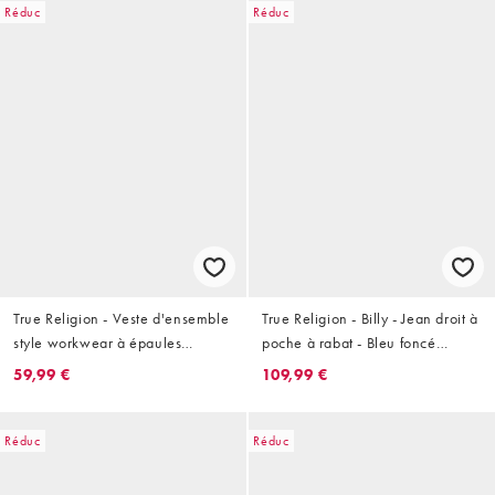
Réduc
Réduc
True Religion - Veste d'ensemble
True Religion - Billy - Jean droit à
style workwear à épaules
poche à rabat - Bleu foncé
tombantes et broderies - Bleu
délavé
59,99 €
109,99 €
foncé délavé
Réduc
Réduc