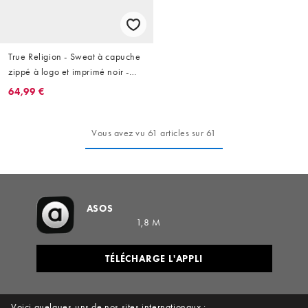
True Religion - Sweat à capuche
zippé à logo et imprimé noir -
Noir
64,99 €
Vous avez vu 61 articles sur 61
ASOS
1,8 M
TÉLÉCHARGE L'APPLI
Voici quelques-uns de nos sites internationaux :