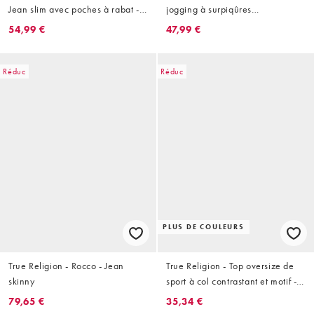
Jean slim avec poches à rabat -
jogging à surpiqûres
Marron délavé
contrastantes et cordon de
54,99 €
47,99 €
serrage - Noir
Réduc
Réduc
PLUS DE COULEURS
True Religion - Rocco - Jean
True Religion - Top oversize de
skinny
sport à col contrastant et motif -
Crème
79,65 €
35,34 €