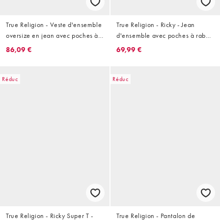
True Religion - Veste d'ensemble
True Religion - Ricky - Jean
oversize en jean avec poches à
d'ensemble avec poches à rabat
rabat - Bleu délavé
et coutures plates - Indigo foncé
86,09 €
69,99 €
délavé
Réduc
Réduc
True Religion - Ricky Super T -
True Religion - Pantalon de