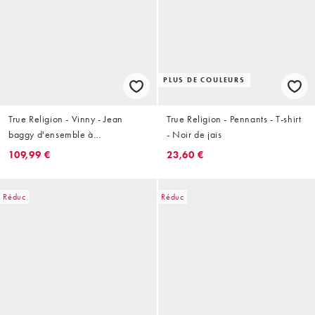
PLUS DE COULEURS
True Religion - Vinny - Jean
True Religion - Pennants - T-shirt
baggy d'ensemble à
- Noir de jais
empiècements - Bleu moyen
109,99 €
23,60 €
délavé
Réduc
Réduc