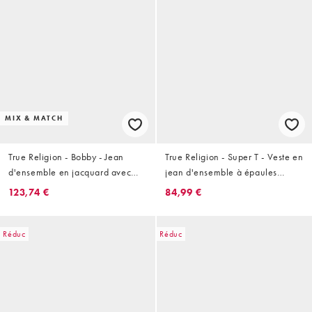
MIX & MATCH
True Religion - Bobby - Jean
True Religion - Super T - Veste en
d'ensemble en jacquard avec
jean d'ensemble à épaules
poches à rabat et surpiqûres -
tombantes et poches multiples -
123,74 €
84,99 €
Bleu
Bleu moyen délavé
Réduc
Réduc