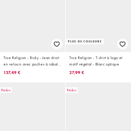
PLUS DE COULEURS
True Religion - Ricky - Jean droit
True Religion - T-shirt à logo et
en velours avec poches à rabat -
motif végétal - Blanc optique
Marron délavé
137,49 €
27,99 €
Réduc
Réduc