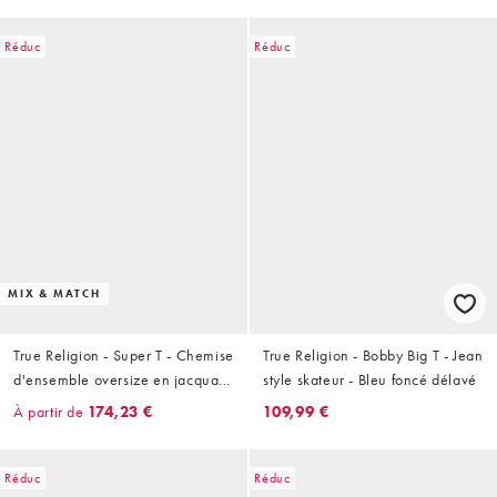
Réduc
Réduc
MIX & MATCH
True Religion - Super T - Chemise
True Religion - Bobby Big T - Jean
d'ensemble oversize en jacquard
style skateur - Bleu foncé délavé
- Bleu multicolore
À partir de
174,23 €
109,99 €
Réduc
Réduc