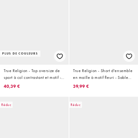
PLUS DE COULEURS
True Religion - Top oversize de
True Religion - Short d'ensemble
sport à col contrastant et motif -
en maille à motif fleuri - Sable
Noir
délavé
40,39 €
39,99 €
Réduc
Réduc