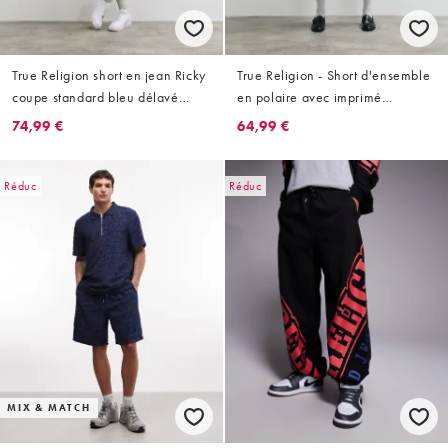
True Religion short en jean Ricky
True Religion - Short d'ensemble
coupe standard bleu délavé
en polaire avec imprimé
moyen
bouddha - Noir
74,99 €
64,99 €
Réduc
Réduc
MIX & MATCH