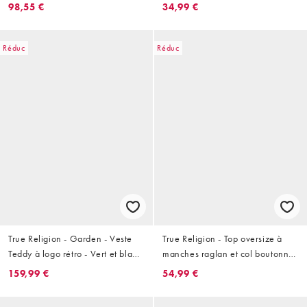
98,55 €
34,99 €
Réduc
Réduc
True Religion - Garden - Veste
True Religion - Top oversize à
Teddy à logo rétro - Vert et blanc
manches raglan et col boutonné
neige
- Blanc cassé
159,99 €
54,99 €