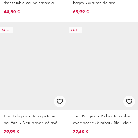
d'ensemble coupe carrée à
baggy - Marron délavé
imprimé camouflage
44,50 €
69,99 €
Réduc
Réduc
True Religion - Danny - Jean
True Religion - Ricky - Jean slim
bouffant - Bleu moyen délavé
avec poches à rabat - Bleu clair
délavé
79,99 €
77,50 €