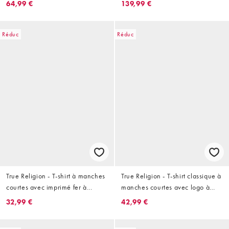
64,99 €
139,99 €
délavé
Réduc
Réduc
True Religion - T-shirt à manches
True Religion - T-shirt classique à
courtes avec imprimé fer à
manches courtes avec logo à
cheval et motif au dos - Blanc
strass - Noir
32,99 €
42,99 €