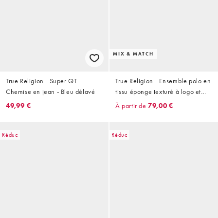
MIX & MATCH
True Religion - Super QT -
True Religion - Ensemble polo en
Chemise en jean - Bleu délavé
tissu éponge texturé à logo et
short - Bleu nuit
49,99 €
À partir de
79,00 €
Réduc
Réduc