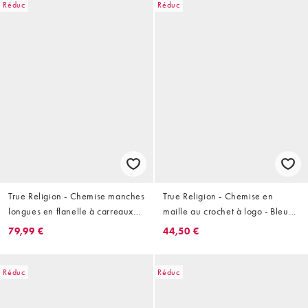
Réduc
Réduc
True Religion - Chemise manches
True Religion - Chemise en
longues en flanelle à carreaux
maille au crochet à logo - Bleu
effet usé délavé
nuit
79,99 €
44,50 €
Réduc
Réduc