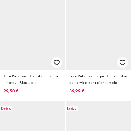
True Religion - T-shirt à imprimé
True Religion - Super T - Pantalon
timbres - Bleu pastel
de survêtement d'ensemble
coupe baggy - Noir de jais
29,50 €
89,99 €
Réduc
Réduc