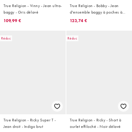
True Religion - Vinny - Jean ultra-
True Religion - Bobby - Jean
baggy - Gris délavé
d'ensemble baggy à poches à
rabat - Noir enduit délavé
109,99 €
123,74 €
Réduc
Réduc
True Religion - Ricky Super T -
True Religion - Ricky - Short à
Jean droit - Indigo brut
ourlet effiloché - Noir délavé