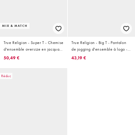
MIX & MATCH
True Religion - Super T - Chemise
True Religion - Big T - Pantalon
d'ensemble oversize en jacquard
de jogging d'ensemble à logo -
- Bleu
Marron
50,49 €
43,19 €
Réduc