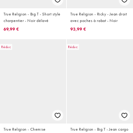
True Religion - Big T - Short style
True Religion - Ricky - Jean droit
charpentier - Noir délavé
avec poches à rabat - Noir
69,99 €
93,99 €
Réduc
Réduc
True Religion - Chemise
True Religion - Big T - Jean cargo