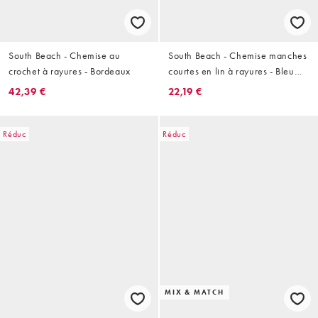
South Beach - Chemise au
South Beach - Chemise manches
crochet à rayures - Bordeaux
courtes en lin à rayures - Bleu
délavé
42,39 €
22,19 €
Réduc
Réduc
MIX & MATCH