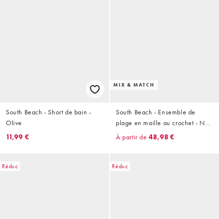
MIX & MATCH
South Beach - Short de bain -
South Beach - Ensemble de
Olive
plage en maille au crochet - Noir
à rayures
11,99 €
À partir de
48,98 €
Réduc
Réduc