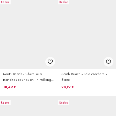
Réduc
Réduc
South Beach - Chemise à
South Beach - Polo crocheté -
manches courtes en lin mélangé
Blanc
- Bleu moyen
18,49 €
28,19 €
Réduc
Réduc