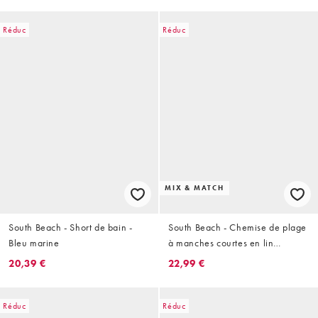
Réduc
Réduc
MIX & MATCH
South Beach - Short de bain -
South Beach - Chemise de plage
Bleu marine
à manches courtes en lin
mélangé - Kaki
20,39 €
22,99 €
Réduc
Réduc