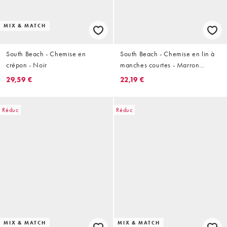
MIX & MATCH
South Beach - Chemise en
South Beach - Chemise en lin à
crépon - Noir
manches courtes - Marron
délavé
29,59 €
22,19 €
Réduc
Réduc
MIX & MATCH
MIX & MATCH