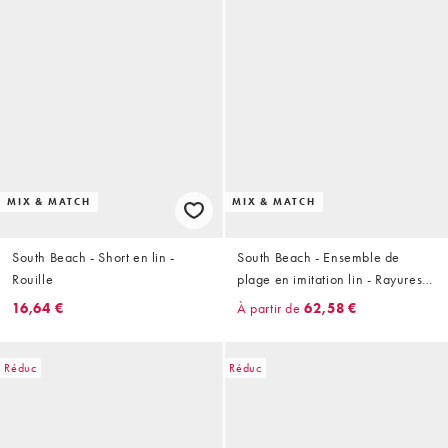
MIX & MATCH
MIX & MATCH
South Beach - Short en lin -
South Beach - Ensemble de
Rouille
plage en imitation lin - Rayures
kaki
16,64 €
À partir de
62,58 €
Réduc
Réduc