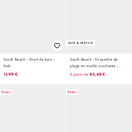
MIX & MATCH
South Beach - Short de bain -
South Beach - Ensemble de
Kaki
plage en maille crochetée -
Bordeaux
11,99 €
À partir de
43,48 €
Réduc
Réduc