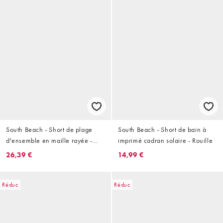
South Beach - Short de plage
South Beach - Short de bain à
d'ensemble en maille rayée -
imprimé cadran solaire - Rouille
Multicolore
26,39 €
14,99 €
Réduc
Réduc