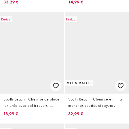
33,29 €
14,99 €
Réduc
Réduc
MIX & MATCH
South Beach - Chemise de plage
South Beach - Chemise en lin à
texturée avec col à revers -
manches courtes et rayures -
Crème
Kaki
18,99 €
32,99 €