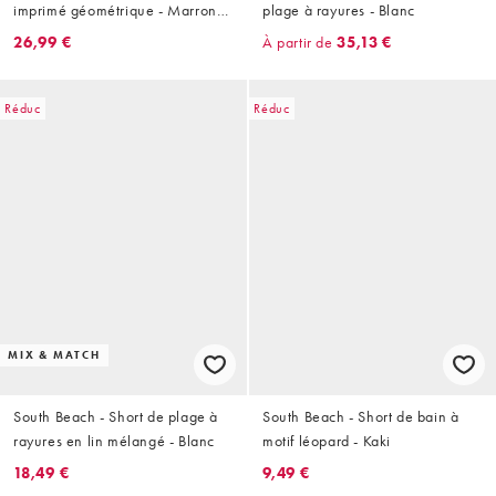
imprimé géométrique - Marron
plage à rayures - Blanc
multicolore
26,99 €
À partir de
35,13 €
Réduc
Réduc
MIX & MATCH
South Beach - Short de plage à
South Beach - Short de bain à
rayures en lin mélangé - Blanc
motif léopard - Kaki
18,49 €
9,49 €