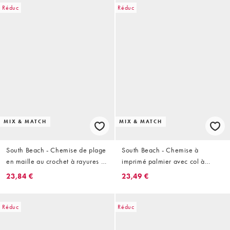
Réduc
Réduc
MIX & MATCH
MIX & MATCH
South Beach - Chemise de plage
South Beach - Chemise à
en maille au crochet à rayures -
imprimé palmier avec col à
Bleu
revers - Marron
23,84 €
23,49 €
Réduc
Réduc