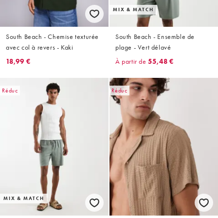
MIX & MATCH
South Beach - Chemise texturée
South Beach - Ensemble de
avec col à revers - Kaki
plage - Vert délavé
18,99 €
À partir de
55,48 €
Réduc
Réduc
MIX & MATCH