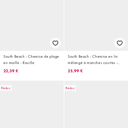
South Beach - Chemise de plage
South Beach - Chemise en lin
en maille - Rouille
mélangé à manches courtes -
Rouille
22,39 €
25,99 €
Réduc
Réduc