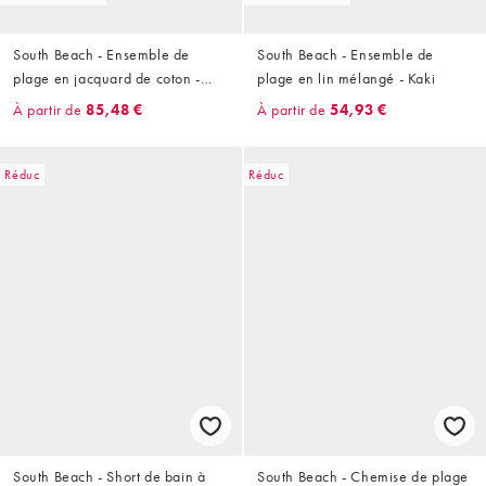
South Beach - Ensemble de
South Beach - Ensemble de
plage en jacquard de coton -
plage en lin mélangé - Kaki
Bordeaux
À partir de
85,48 €
À partir de
54,93 €
Réduc
Réduc
South Beach - Short de bain à
South Beach - Chemise de plage