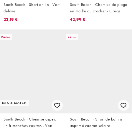
South Beach - Short en lin - Vert
South Beach - Chemise de plage
délavé
en maille au crochet - Grège
22,19 €
42,99 €
Réduc
Réduc
MIX & MATCH
South Beach - Chemise aspect
South Beach - Short de bain à
lin à manches courtes - Vert
imprimé cadran solaire
décoloré
géométrique - Noir multicolore