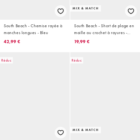
MIX & MATCH
South Beach - Chemise rayée à
South Beach - Short de plage en
manches longues - Bleu
maille au crochet à rayures -
Bleu
42,99 €
19,99 €
Réduc
Réduc
MIX & MATCH