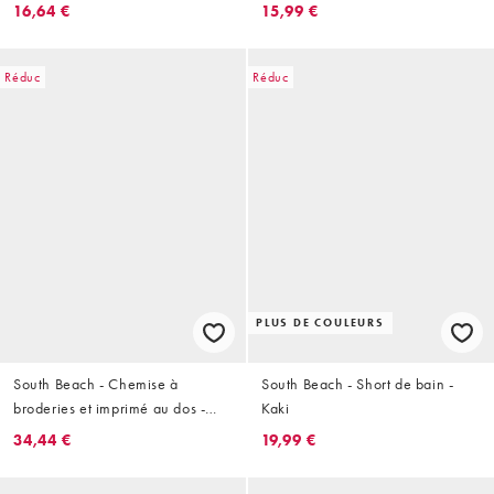
16,64 €
15,99 €
Réduc
Réduc
PLUS DE COULEURS
South Beach - Chemise à
South Beach - Short de bain -
broderies et imprimé au dos -
Kaki
Noir
34,44 €
19,99 €