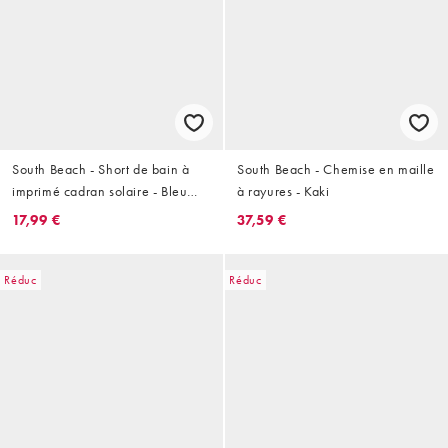
South Beach - Short de bain à
South Beach - Chemise en maille
imprimé cadran solaire - Bleu
à rayures - Kaki
marine
17,99 €
37,59 €
Réduc
Réduc