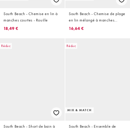
South Beach - Chemise en lin à
South Beach - Chemise de plage
manches courtes - Rouille
en lin mélangé à manches
courtes et rayures - Blanc
18,49 €
16,64 €
Réduc
Réduc
MIX & MATCH
South Beach - Short de bain à
South Beach - Ensemble de