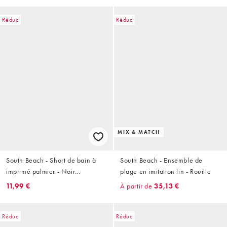
Réduc
Réduc
MIX & MATCH
South Beach - Short de bain à
South Beach - Ensemble de
imprimé palmier - Noir
plage en imitation lin - Rouille
multicolore
11,99 €
À partir de
35,13 €
Réduc
Réduc