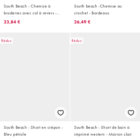
South Beach - Chemise à
South beach -Chemise au
broderies avec col à revers -
crochet - Bordeaux
Noir
23,84 €
26,49 €
Réduc
Réduc
South Beach - Short en crépon -
South Beach - Short de bain à
Bleu pétrole
imprimé western - Marron clair