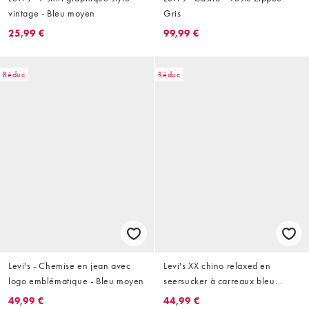
vintage - Bleu moyen
Gris
25,99 €
99,99 €
Réduc
Réduc
Levi's - Chemise en jean avec
Levi's XX chino relaxed en
logo emblématique - Bleu moyen
seersucker à carreaux bleu
marine
49,99 €
44,99 €