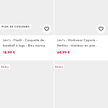
PLUS DE COULEURS
Levi's - Flexfit - Casquette de
Levi's - Workwear Capsule -
baseball à logo - Bleu marine
Berkley - Manteau en jean
unisexe style workwear - Bleu
18,99 €
64,99 €
foncé délavé
Réduc
Réduc