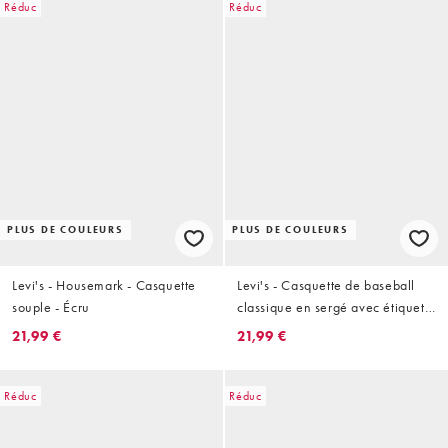
Réduc
Réduc
PLUS DE COULEURS
PLUS DE COULEURS
Levi's - Housemark - Casquette
Levi's - Casquette de baseball
souple - Écru
classique en sergé avec étiquette
rouge - Noir
21,99 €
21,99 €
Réduc
Réduc