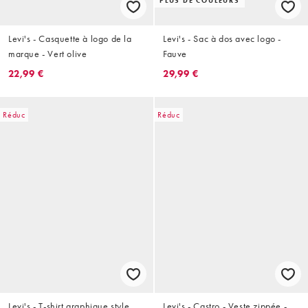
PLUS DE COULEURS
Levi's - Casquette à logo de la
Levi's - Sac à dos avec logo -
marque - Vert olive
Fauve
22,99 €
29,99 €
Réduc
Réduc
Levi's - T-shirt graphique style
Levi's - Castro - Veste zippée -