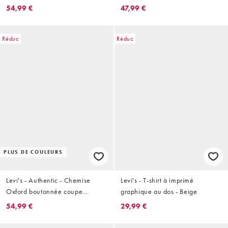
54,99 €
47,99 €
Réduc
Réduc
PLUS DE COULEURS
Levi's - Authentic - Chemise
Levi's - T-shirt à imprimé
Oxford boutonnée coupe
graphique au dos - Beige
décontractée à logo ton sur ton -
54,99 €
29,99 €
Bleu clair