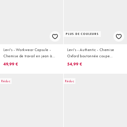
PLUS DE COULEURS
Levi's - Workwear Capsule -
Levi's - Authentic - Chemise
Chemise de travail en jean à
Oxford boutonnée coupe
rayures et étiquette logo - Bleu
décontractée à logo ton sur ton -
49,99 €
54,99 €
marine
Blanc
Réduc
Réduc