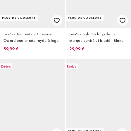
PLUS DE COULEURS
PLUS DE COULEURS
Levi's - Authentic - Chemise
Levi's - T-shirt à logo de la
Oxford boutonnée rayée à logo
marque centré et brodé - Blanc
ton sur ton - Bleu clair/blanc
59,99 €
29,99 €
Réduc
Réduc