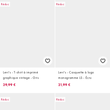
Réduc
Réduc
Levi's - T-shirt à imprimé
Levi's - Casquette à logo
graphique vintage - Gris
monogramme LS - Écru
29,99 €
21,99 €
Réduc
Réduc