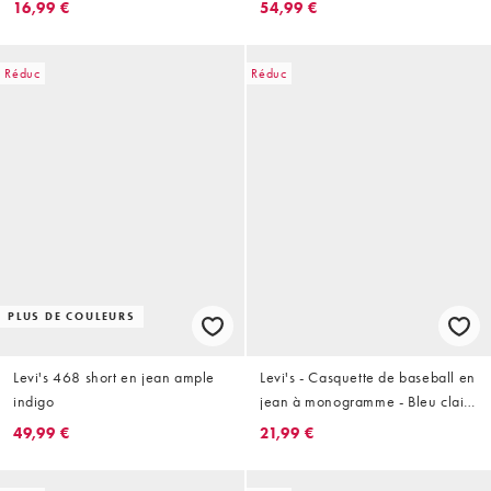
16,99 €
54,99 €
Réduc
Réduc
PLUS DE COULEURS
Levi's 468 short en jean ample
Levi's - Casquette de baseball en
indigo
jean à monogramme - Bleu clair
délavé
49,99 €
21,99 €