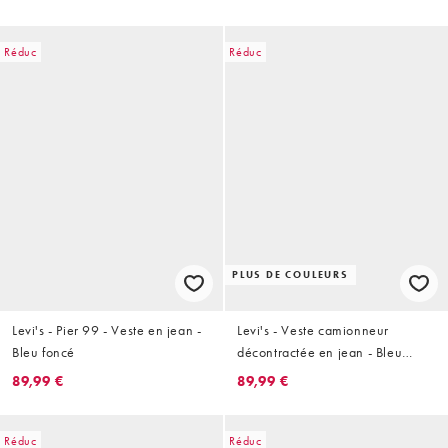
Réduc
Réduc
PLUS DE COULEURS
Levi's - Pier 99 - Veste en jean -
Levi's - Veste camionneur
Bleu foncé
décontractée en jean - Bleu
moyen délavé
89,99 €
89,99 €
Réduc
Réduc