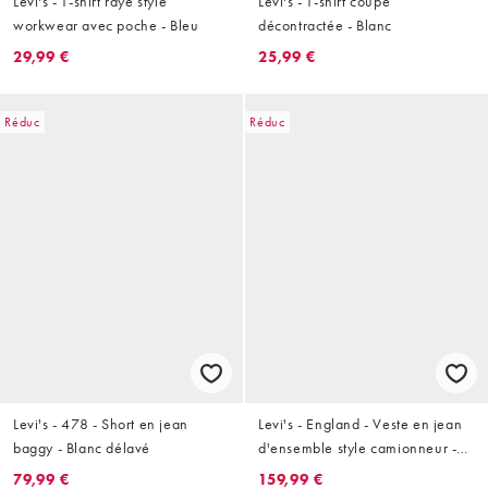
Levi's - T-shirt rayé style
Levi's - T-shirt coupe
workwear avec poche - Bleu
décontractée - Blanc
29,99 €
25,99 €
Réduc
Réduc
Levi's - 478 - Short en jean
Levi's - England - Veste en jean
baggy - Blanc délavé
d'ensemble style camionneur -
Bleu délavé
79,99 €
159,99 €