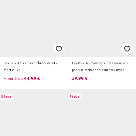
Levi's - XX - Short chino droit -
Levi's - Authentic - Chemise en
Vert olive
jean à manches courtes avec
logo - Bleu clair
À partir de
44,99 €
59,99 €
Réduc
Réduc