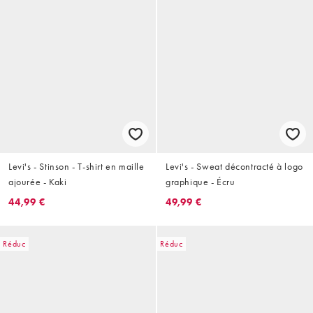
Levi's - Stinson - T-shirt en maille
Levi's - Sweat décontracté à logo
ajourée - Kaki
graphique - Écru
44,99 €
49,99 €
Réduc
Réduc