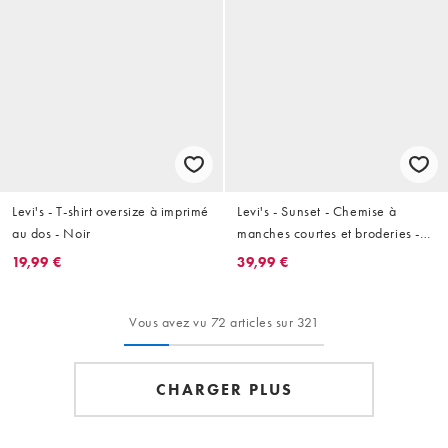
Levi's - T-shirt oversize à imprimé
Levi's - Sunset - Chemise à
au dos - Noir
manches courtes et broderies -
Taupe clair
19,99 €
39,99 €
Vous avez vu 72 articles sur 321
CHARGER PLUS