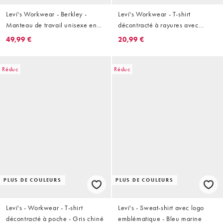
Levi's Workwear - Berkley -
Levi's Workwear - T-shirt
Manteau de travail unisexe en
décontracté à rayures avec
denim - Bleu
poche à logo - Gris
49,99 €
20,99 €
Réduc
Réduc
PLUS DE COULEURS
PLUS DE COULEURS
Levi's - Workwear - T-shirt
Levi's - Sweat-shirt avec logo
décontracté à poche - Gris chiné
emblématique - Bleu marine