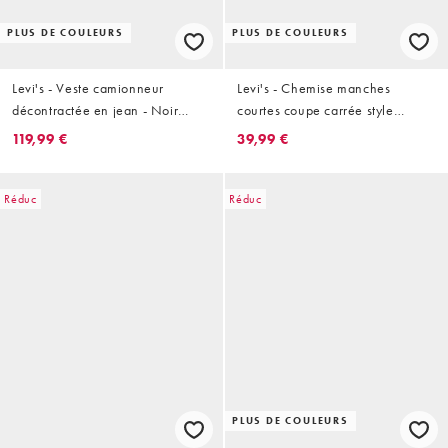
PLUS DE COULEURS
PLUS DE COULEURS
Levi's - Veste camionneur
Levi's - Chemise manches
décontractée en jean - Noir
courtes coupe carrée style
vintage délavé
western à carreaux - Bleu
119,99 €
39,99 €
Réduc
Réduc
PLUS DE COULEURS