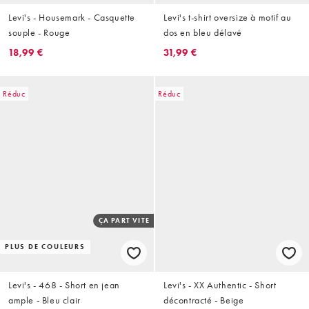
Levi's - Housemark - Casquette
Levi's t-shirt oversize à motif au
souple - Rouge
dos en bleu délavé
18,99 €
31,99 €
Réduc
Réduc
ÇA PART VITE
PLUS DE COULEURS
Levi's - 468 - Short en jean
Levi's - XX Authentic - Short
ample - Bleu clair
décontracté - Beige