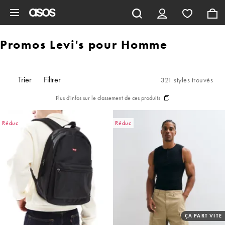
Aller au contenu principal
Promos Levi's pour Homme
Trier
Filtrer
321 styles trouvés
Plus d'infos sur le classement de ces produits
Réduc
Réduc
ÇA PART VITE