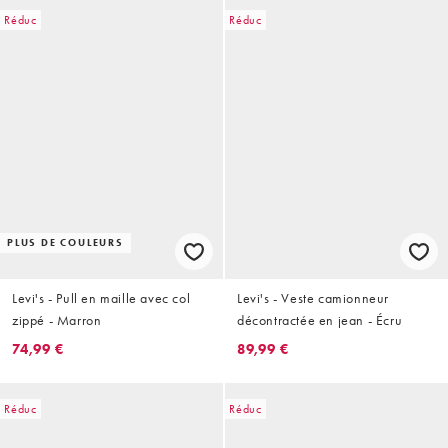
Réduc
Réduc
PLUS DE COULEURS
Levi's - Pull en maille avec col
Levi's - Veste camionneur
zippé - Marron
décontractée en jean - Écru
74,99 €
89,99 €
Réduc
Réduc