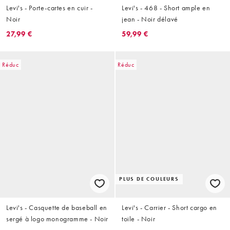
Levi's - Porte-cartes en cuir -
Levi's - 468 - Short ample en
Noir
jean - Noir délavé
27,99 €
59,99 €
Réduc
Réduc
PLUS DE COULEURS
Levi's - Casquette de baseball en
Levi's - Carrier - Short cargo en
sergé à logo monogramme - Noir
toile - Noir