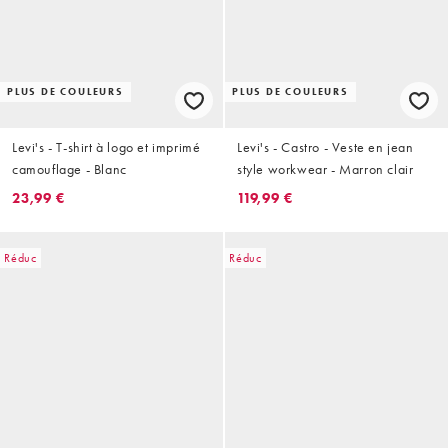
PLUS DE COULEURS
PLUS DE COULEURS
Levi's - T-shirt à logo et imprimé
Levi's - Castro - Veste en jean
camouflage - Blanc
style workwear - Marron clair
23,99 €
119,99 €
Réduc
Réduc