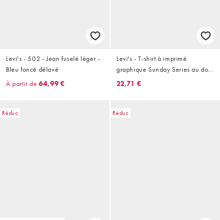
Levi's - 502 - Jean fuselé léger -
Levi's - T-shirt à imprimé
Bleu foncé délavé
graphique Sunday Series au dos
- Blanc
À partir de
64,99 €
22,71 €
Réduc
Réduc