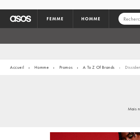
Aller au contenu principal
FEMME
HOMME
Accueil
›
Homme
›
Promos
›
A To Z Of Brands
›
Disside
Mais n