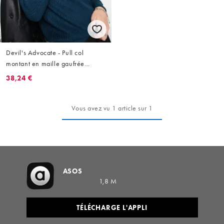
Devil's Advocate - Pull col
montant en maille gaufrée
épaisse
38,24 €
Vous avez vu 1 article sur 1
ASOS
1,8 M
TÉLÉCHARGE L'APPLI