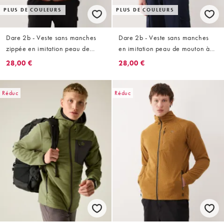
PLUS DE COULEURS
PLUS DE COULEURS
Dare 2b - Veste sans manches
Dare 2b - Veste sans manches
zippée en imitation peau de
en imitation peau de mouton à
mouton - Gris pierre
fermeture éclair - Noir
28,00 €
28,00 €
Réduc
Réduc