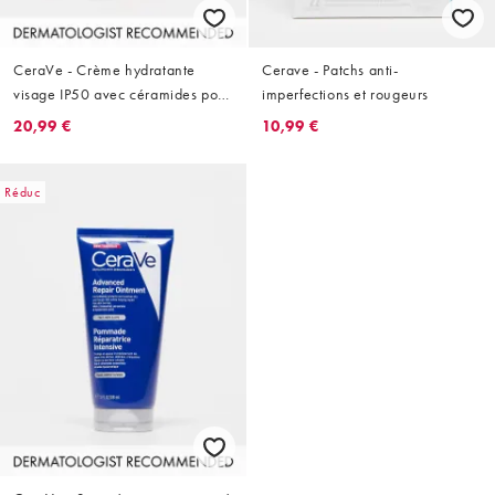
CeraVe - Crème hydratante
Cerave - Patchs anti-
visage IP50 avec céramides pour
imperfections et rougeurs
peaux normales à sèches - 52 ml
20,99 €
10,99 €
Réduc