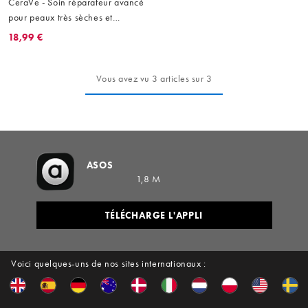
CeraVe - Soin réparateur avancé
pour peaux très sèches et
gercées - 88 ml
18,99 €
Vous avez vu 3 articles sur 3
ASOS
1,8 M
TÉLÉCHARGE L'APPLI
Voici quelques-uns de nos sites internationaux :