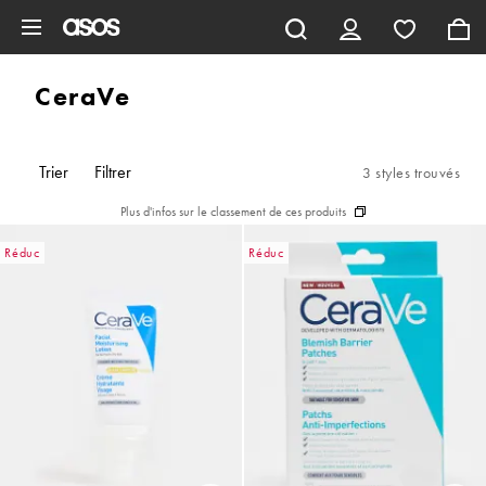
Aller au contenu principal
CeraVe
Trier
Filtrer
3 styles trouvés
Plus d'infos sur le classement de ces produits
Réduc
Réduc