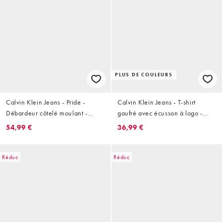
PLUS DE COULEURS
Calvin Klein Jeans - Pride -
Calvin Klein Jeans - T-shirt
Débardeur côtelé moulant -
gaufré avec écusson à logo -
Lavande
Bleu clair
54,99 €
36,99 €
Réduc
Réduc