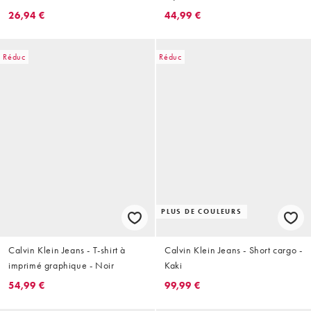
Gris
26,94 €
44,99 €
Réduc
Réduc
PLUS DE COULEURS
Calvin Klein Jeans - T-shirt à
Calvin Klein Jeans - Short cargo -
imprimé graphique - Noir
Kaki
54,99 €
99,99 €