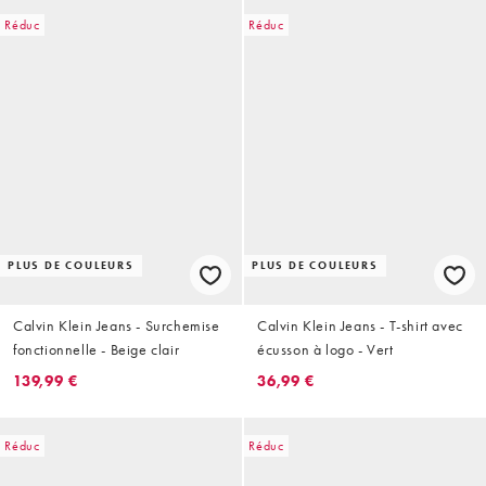
Réduc
Réduc
PLUS DE COULEURS
PLUS DE COULEURS
Calvin Klein Jeans - Surchemise
Calvin Klein Jeans - T-shirt avec
fonctionnelle - Beige clair
écusson à logo - Vert
139,99 €
36,99 €
Réduc
Réduc