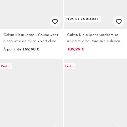
PLUS DE COULEURS
Calvin Klein Jeans - Coupe-vent
Calvin Klein Jeans surchemise
à capuche en nylon - Vert olive
utilitaire à boutons sur le devant
en noir profond
À partir de
169,90 €
109,99 €
Réduc
Réduc