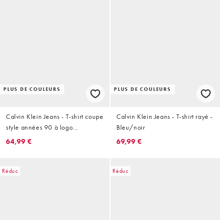
PLUS DE COULEURS
PLUS DE COULEURS
Calvin Klein Jeans - T-shirt coupe
Calvin Klein Jeans - T-shirt rayé -
style années 90 à logo
Bleu/noir
monogramme - Bleu denim
64,99 €
69,99 €
délavé
Réduc
Réduc