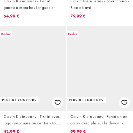
Calvin Klein Jeans - T-shirt
Calvin Klein Jeans - Short chino -
gaufré à manches longues et
Bleu délavé
écusson - Kaki
64,99 €
79,99 €
Réduc
Réduc
PLUS DE COULEURS
PLUS DE COULEURS
Calvin Klein Jeans - T-shirt avec
Calvin Klein Jeans - Pantalon en
logo graphique au centre - Jaune
coton avec plis sur le devant -
et noir
Olive
42,99 €
99,99 €