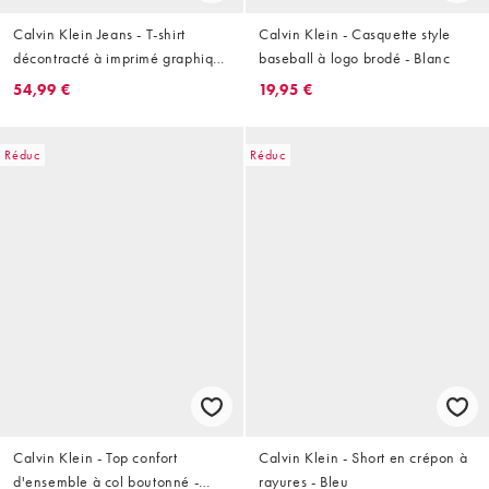
Calvin Klein Jeans - T-shirt
Calvin Klein - Casquette style
décontracté à imprimé graphique
baseball à logo brodé - Blanc
- Noir
54,99 €
19,95 €
Réduc
Réduc
Calvin Klein - Top confort
Calvin Klein - Short en crépon à
d'ensemble à col boutonné -
rayures - Bleu