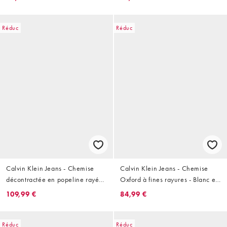
Réduc
Réduc
Calvin Klein Jeans - Chemise
Calvin Klein Jeans - Chemise
décontractée en popeline rayée
Oxford à fines rayures - Blanc et
- Jaune
gris
109,99 €
84,99 €
Réduc
Réduc