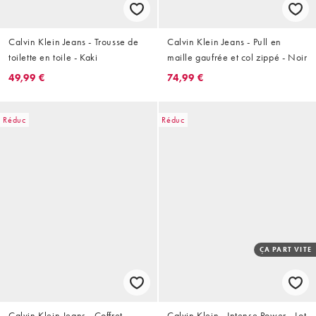
Calvin Klein Jeans - Trousse de
Calvin Klein Jeans - Pull en
toilette en toile - Kaki
maille gaufrée et col zippé - Noir
49,99 €
74,99 €
Réduc
Réduc
ÇA PART VITE
Calvin Klein Jeans - Coffret
Calvin Klein - Intense Power - Lot