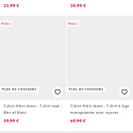
emblématique - Noir
23,99 €
30,99 €
Réduc
Réduc
PLUS DE COULEURS
PLUS DE COULEURS
Calvin Klein Jeans - T-shirt rayé -
Calvin Klein Jeans - T-shirt à logo
Bleu et blanc
monogramme avec rayures
bicolores - Bleu denim
59,99 €
69,99 €