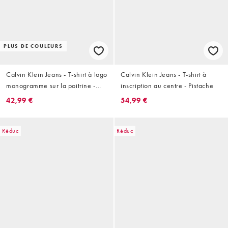
PLUS DE COULEURS
Calvin Klein Jeans - T-shirt à logo
Calvin Klein Jeans - T-shirt à
monogramme sur la poitrine -
inscription au centre - Pistache
Blanc
42,99 €
54,99 €
Réduc
Réduc