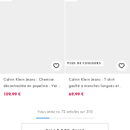
PLUS DE COULEURS
Calvin Klein Jeans - Chemise
Calvin Klein Jeans - T-shirt
décontractée en popeline - Vert
gaufré à manches longues et
olive
écusson - Bleu
109,99 €
69,99 €
Vous avez vu 72 articles sur 310