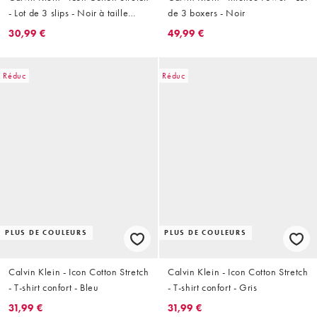
- Lot de 3 slips - Noir à taille
de 3 boxers - Noir
colorée
30,99 €
49,99 €
Réduc
Réduc
PLUS DE COULEURS
PLUS DE COULEURS
Calvin Klein - Icon Cotton Stretch
Calvin Klein - Icon Cotton Stretch
- T-shirt confort - Bleu
- T-shirt confort - Gris
31,99 €
31,99 €