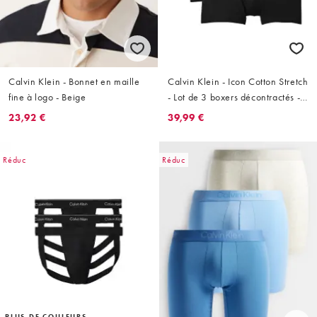
Calvin Klein - Bonnet en maille
Calvin Klein - Icon Cotton Stretch
fine à logo - Beige
- Lot de 3 boxers décontractés -
Noir
23,92 €
39,99 €
Réduc
Réduc
PLUS DE COULEURS