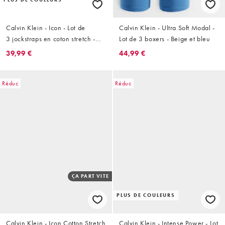
Calvin Klein - Icon - Lot de
Calvin Klein - Ultra Soft Modal -
3 jockstraps en coton stretch -
Lot de 3 boxers - Beige et bleu
Noir
39,99 €
44,99 €
Réduc
Réduc
ÇA PART VITE
PLUS DE COULEURS
Calvin Klein - Icon Cotton Stretch
Calvin Klein - Intense Power - Lot