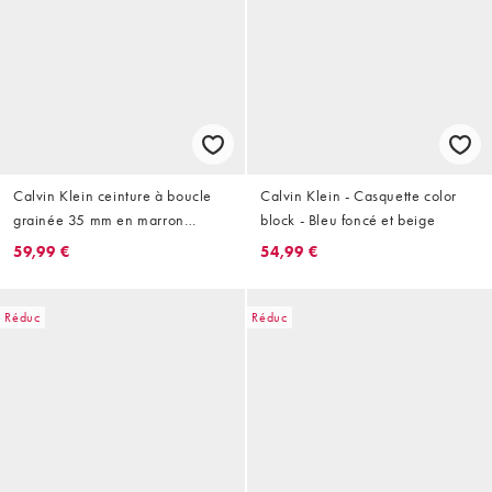
Calvin Klein ceinture à boucle
Calvin Klein - Casquette color
grainée 35 mm en marron
block - Bleu foncé et beige
chocolat
59,99 €
54,99 €
Réduc
Réduc