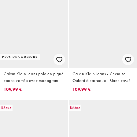
PLUS DE COULEURS
Calvin Klein Jeans polo en piqué
Calvin Klein Jeans - Chemise
coupe carrée avec monogramme
Oxford à carreaux - Blanc cassé
et logo script bleu foncé
109,99 €
109,99 €
Réduc
Réduc