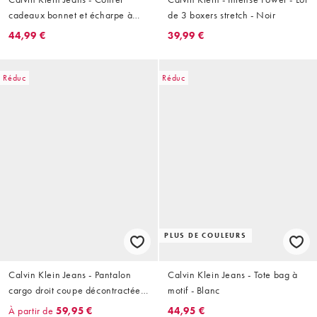
cadeaux bonnet et écharpe à
de 3 boxers stretch - Noir
monogramme - Blanc cassé
44,99 €
39,99 €
Réduc
Réduc
PLUS DE COULEURS
Calvin Klein Jeans - Pantalon
Calvin Klein Jeans - Tote bag à
cargo droit coupe décontractée
motif - Blanc
en lin - Blanc cassé
À partir de
59,95 €
44,95 €