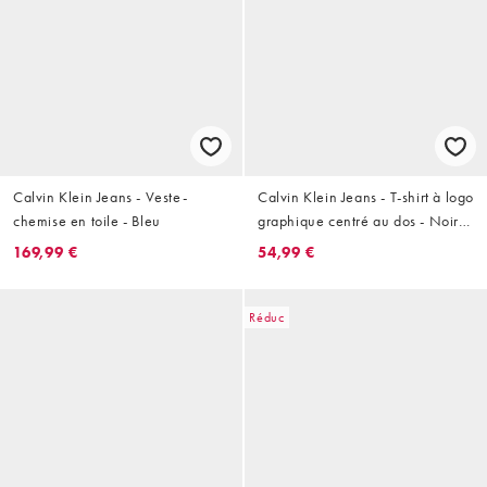
Calvin Klein Jeans - Veste-
Calvin Klein Jeans - T-shirt à logo
chemise en toile - Bleu
graphique centré au dos - Noir
délavé et bleu
169,99 €
54,99 €
Réduc