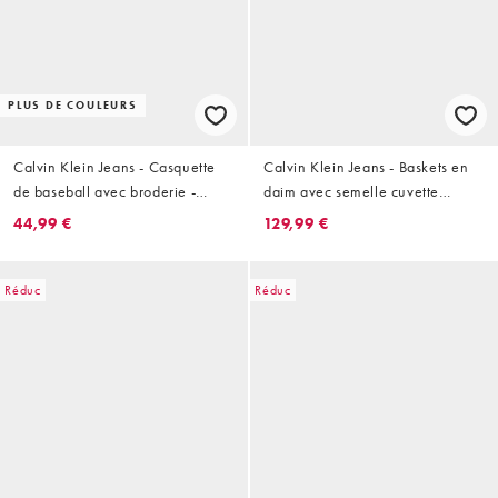
PLUS DE COULEURS
Calvin Klein Jeans - Casquette
Calvin Klein Jeans - Baskets en
de baseball avec broderie -
daim avec semelle cuvette
Orange
chunky - Kaki
44,99 €
129,99 €
Réduc
Réduc