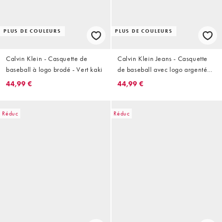
PLUS DE COULEURS
PLUS DE COULEURS
Calvin Klein - Casquette de
Calvin Klein Jeans - Casquette
baseball à logo brodé - Vert kaki
de baseball avec logo argenté
brodé - Crème
44,99 €
44,99 €
Réduc
Réduc