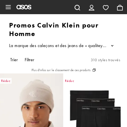
Aller au contenu principal
Promos Calvin Klein pour
Homme
La marque des caleçons et des jeans de « qualitey » depuis toujo
...
Trier
Filtrer
310 styles trouvés
Plus d'infos sur le classement de ces produits
Réduc
Réduc