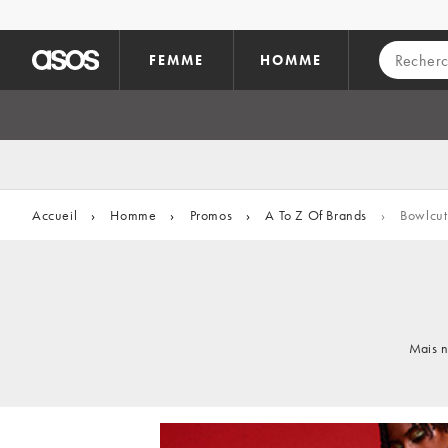
Aller au contenu principal
FEMME
HOMME
Accueil
›
Homme
›
Promos
›
A To Z Of Brands
›
Bowlcut
Mais n