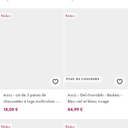
Réduc
Réduc
PLUS DE COULEURS
Asics - Lot de 3 paires de
Asics - Gel-Nunobiki - Baskets -
chaussettes à logo multicolore -
Bleu ciel et blanc nuage
Blanc
18,00 €
84,99 €
Réduc
Réduc