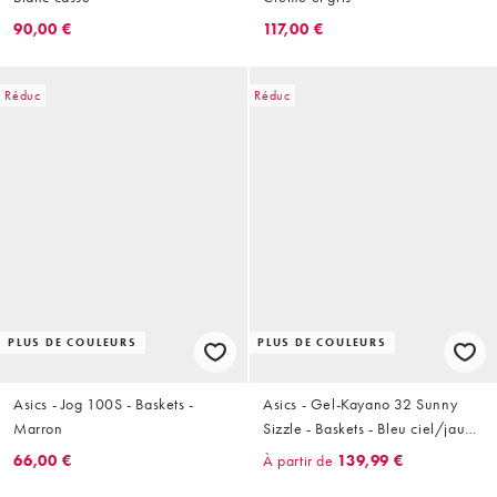
90,00 €
117,00 €
Réduc
Réduc
PLUS DE COULEURS
PLUS DE COULEURS
Asics - Jog 100S - Baskets -
Asics - Gel-Kayano 32 Sunny
Marron
Sizzle - Baskets - Bleu ciel/jaune
citron
66,00 €
À partir de
139,99 €