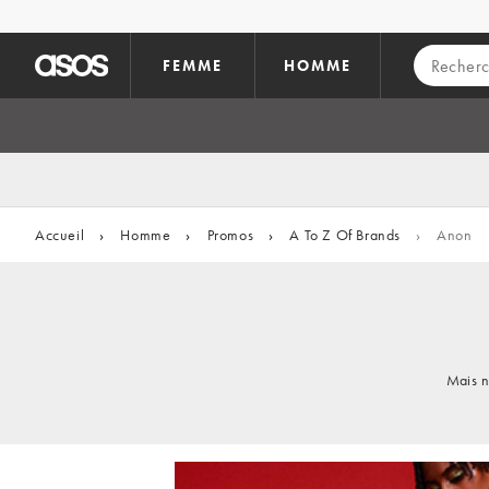
Aller au contenu principal
FEMME
HOMME
Accueil
›
Homme
›
Promos
›
A To Z Of Brands
›
Anon
Mais n