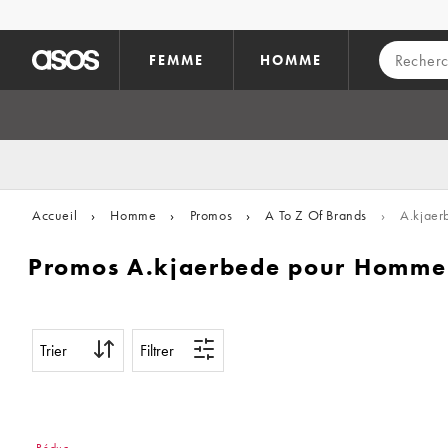
Aller au contenu principal
FEMME
HOMME
Accueil
›
Homme
›
Promos
›
A To Z Of Brands
›
A.kjaer
Promos A.kjaerbede pour Homme
Trier
Filtrer