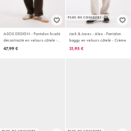
PLUS DE COULEURS
ASOS DESIGN - Pantalon fuselé
Jack & Jones - Alex - Pantalon
décontracté en velours côtelé -
baggy en velours côtelé - Crème
Marron
47,99 €
31,95 €