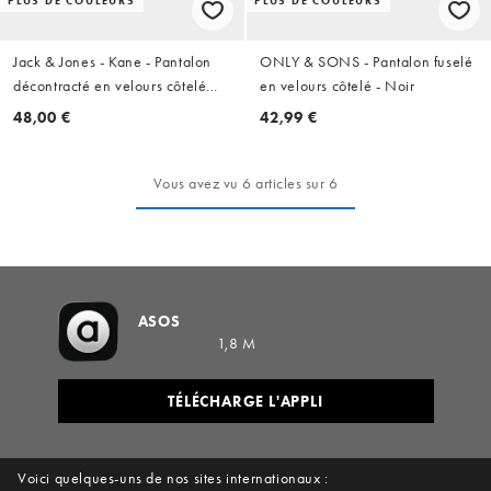
PLUS DE COULEURS
PLUS DE COULEURS
Jack & Jones - Kane - Pantalon
ONLY & SONS - Pantalon fuselé
décontracté en velours côtelé
en velours côtelé - Noir
avec cordon de serrage à la
48,00 €
42,99 €
taille - Gris
Vous avez vu 6 articles sur 6
ASOS
1,8 M
TÉLÉCHARGE L'APPLI
Voici quelques-uns de nos sites internationaux :