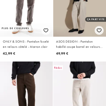
ÇA PART VITE
PLUS DE COULEURS
ONLY & SONS - Pantalon fuselé
ASOS DESIGN - Pantalon
en velours côtelé - Marron clair
habillé coupe barrel en velours
côtelé - Écru
42,99 €
49,99 €
Réduc