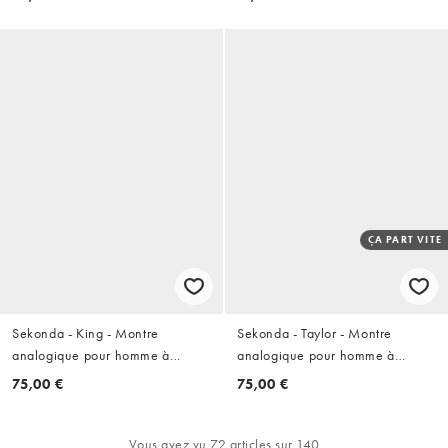
ÇA PART VITE
Sekonda - King - Montre
Sekonda - Taylor - Montre
analogique pour homme à
analogique pour homme à
boîtier rond 40 mm en alliage
boîtier rond 41 mm en alliage
75,00 €
75,00 €
doré, cadran vert et bracelet en
d'argent, cadran bleu et bracelet
acier inoxydable - Doré
en acier inoxydable - Argenté
Vous avez vu 72 articles sur 140