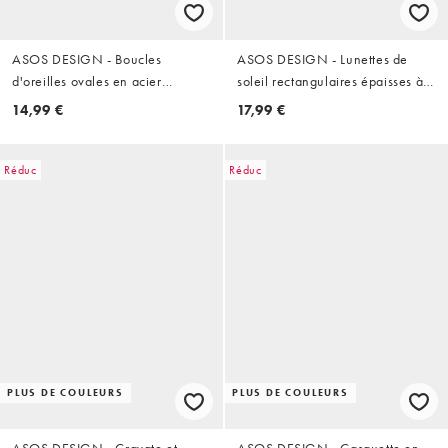
ASOS DESIGN - Boucles
ASOS DESIGN - Lunettes de
d'oreilles ovales en acier
soleil rectangulaires épaisses à
inoxydable résistant à l'eau avec
verres ambrés - Écaille de tortue
14,99 €
17,99 €
zircons cubiques - Argenté
Réduc
Réduc
PLUS DE COULEURS
PLUS DE COULEURS
ASOS DESIGN - Cravate et
ASOS DESIGN - Casquette en