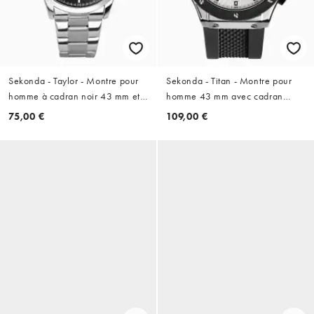
Sekonda - Taylor - Montre pour
Sekonda - Titan - Montre pour
homme à cadran noir 43 mm et
homme 43 mm avec cadran
bracelet en acier inoxydable
blanc et bracelet noir en silicone
75,00 €
109,00 €
- Noir