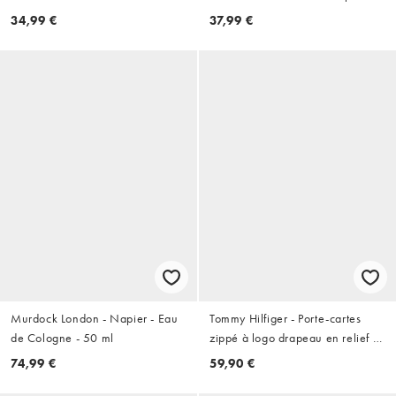
roulé - Noir
34,99 €
37,99 €
Murdock London - Napier - Eau
Tommy Hilfiger - Porte-cartes
de Cologne - 50 ml
zippé à logo drapeau en relief -
Gris foncé
74,99 €
59,90 €