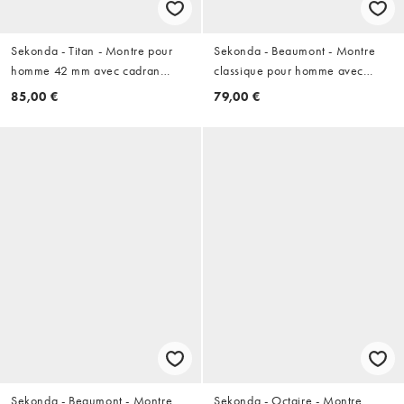
Sekonda - Titan - Montre pour
Sekonda - Beaumont - Montre
homme 42 mm avec cadran
classique pour homme avec
blanc et bracelet noir en silicone
boîtier 40 mm, bracelet doré en
85,00 €
79,00 €
- Argenté
alliage et cadran blanc - Doré
Sekonda - Beaumont - Montre
Sekonda - Octaire - Montre