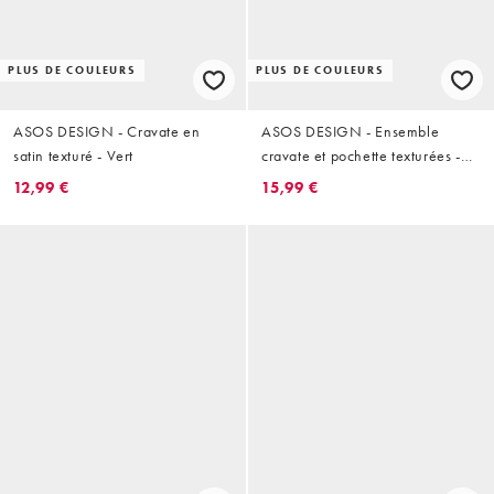
PLUS DE COULEURS
PLUS DE COULEURS
ASOS DESIGN - Cravate en
ASOS DESIGN - Ensemble
satin texturé - Vert
cravate et pochette texturées -
Lilas
12,99 €
15,99 €