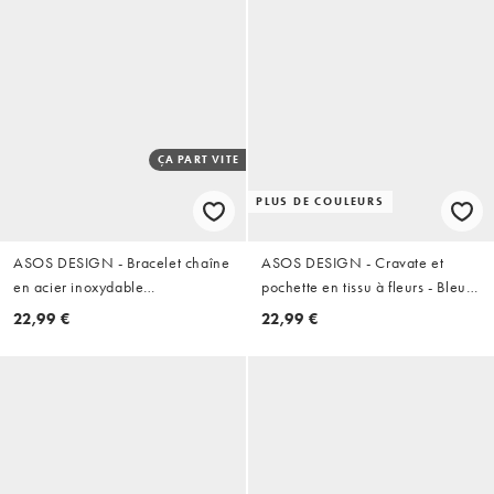
ÇA PART VITE
PLUS DE COULEURS
ASOS DESIGN - Bracelet chaîne
ASOS DESIGN - Cravate et
en acier inoxydable
pochette en tissu à fleurs - Bleu
imperméable - Argenté
clair
22,99 €
22,99 €