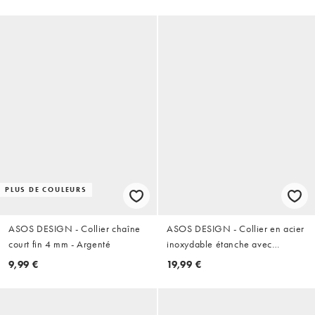
Rouge
PLUS DE COULEURS
ASOS DESIGN - Collier chaîne
ASOS DESIGN - Collier en acier
court fin 4 mm - Argenté
inoxydable étanche avec
pendentif croix - Argenté
9,99 €
19,99 €