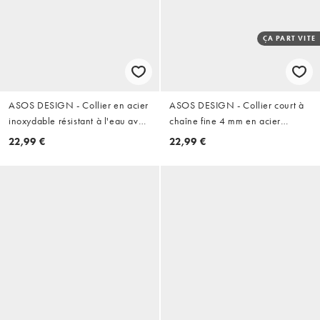
ÇA PART VITE
ASOS DESIGN - Collier en acier
ASOS DESIGN - Collier court à
inoxydable résistant à l'eau avec
chaîne fine 4 mm en acier
pendentif pièce gravée - Argenté
inoxydable étanche - Argenté
22,99 €
22,99 €