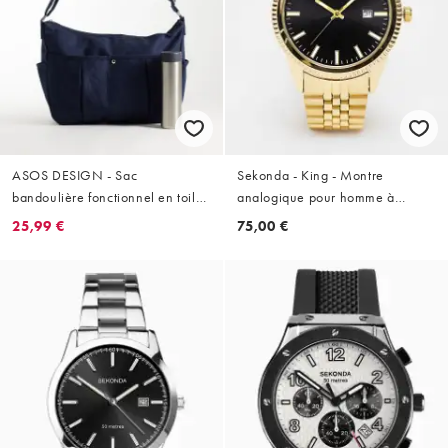
ASOS DESIGN - Sac
Sekonda - King - Montre
bandoulière fonctionnel en toile
analogique pour homme à
- Bleu
boîtier rond 40 mm en alliage
25,99 €
75,00 €
doré, cadran noir et bracelet
doré en acier inoxydable