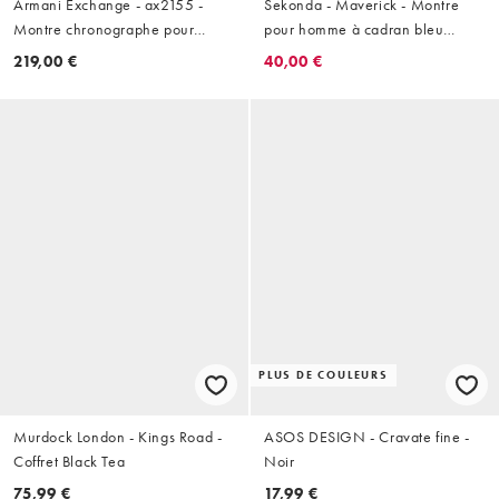
Armani Exchange - ax2155 -
Sekonda - Maverick - Montre
Montre chronographe pour
pour homme à cadran bleu
homme en acier inoxydable -
45 mm et bracelet en acier
219,00 €
40,00 €
Argenté
inoxydable
PLUS DE COULEURS
Murdock London - Kings Road -
ASOS DESIGN - Cravate fine -
Coffret Black Tea
Noir
75,99 €
17,99 €