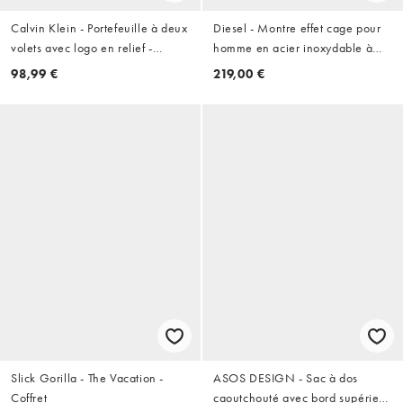
Calvin Klein - Portefeuille à deux
Diesel - Montre effet cage pour
volets avec logo en relief -
homme en acier inoxydable à
Marron chocolat
3 aiguilles et affichage date -
98,99 €
219,00 €
Doré
Slick Gorilla - The Vacation -
ASOS DESIGN - Sac à dos
Coffret
caoutchouté avec bord supérieur