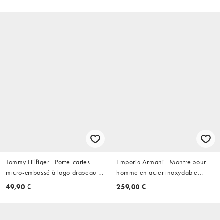
Tommy Hilfiger - Porte-cartes
Emporio Armani - Montre pour
micro-embossé à logo drapeau -
homme en acier inoxydable
Bleu marine
bicolore à trois aiguilles -
49,90 €
259,00 €
Argenté