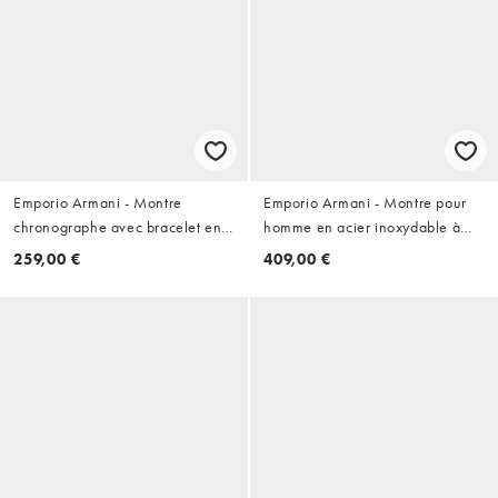
Emporio Armani - Montre
Emporio Armani - Montre pour
chronographe avec bracelet en
homme en acier inoxydable à
cuir - Argenté
mouvement chronographe - Noir
259,00 €
409,00 €