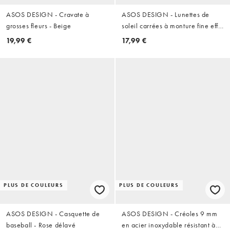
ASOS DESIGN - Cravate à
ASOS DESIGN - Lunettes de
grosses fleurs - Beige
soleil carrées à monture fine effet
écaille de tortue et verres roses -
19,99 €
17,99 €
Rose
PLUS DE COULEURS
PLUS DE COULEURS
ASOS DESIGN - Casquette de
ASOS DESIGN - Créoles 9 mm
baseball - Rose délavé
en acier inoxydable résistant à