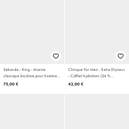
Sekonda - King - Montre
Clinique For Men - Extra Dryness
classique bicolore pour homme
- Coffret hydration (24 %
40 mm avec bracelet en acier
d'économies)
75,00 €
42,00 €
inoxydable et cadran doré