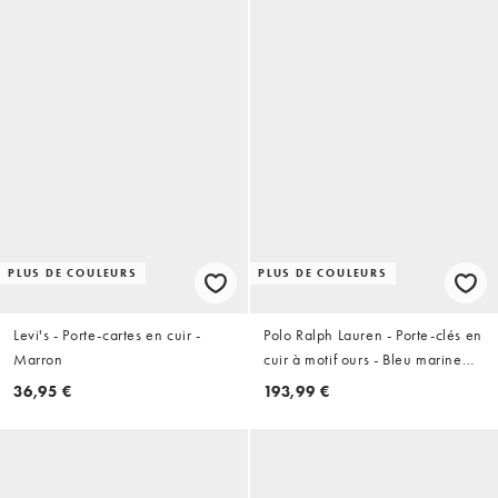
PLUS DE COULEURS
PLUS DE COULEURS
Levi's - Porte-cartes en cuir -
Polo Ralph Lauren - Porte-clés en
Marron
cuir à motif ours - Bleu marine
Newport
36,95 €
193,99 €