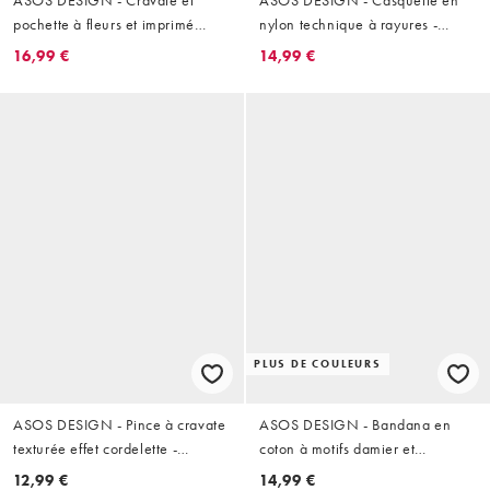
pochette à fleurs et imprimé
nylon technique à rayures -
géométrique style vintage -
Marron
16,99 €
14,99 €
Marron
PLUS DE COULEURS
ASOS DESIGN - Pince à cravate
ASOS DESIGN - Bandana en
texturée effet cordelette -
coton à motifs damier et
Argenté
cachemire - Rose poudré
12,99 €
14,99 €