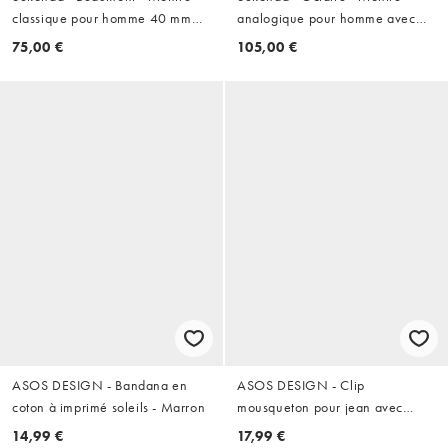
classique pour homme 40 mm
analogique pour homme avec
avec bracelet argenté en alliage
boîtier TV 40 mm - Argenté
75,00 €
105,00 €
et cadran blanc - Argenté
ASOS DESIGN - Bandana en
ASOS DESIGN - Clip
coton à imprimé soleils - Marron
mousqueton pour jean avec
breloques santiag et cerise -
14,99 €
17,99 €