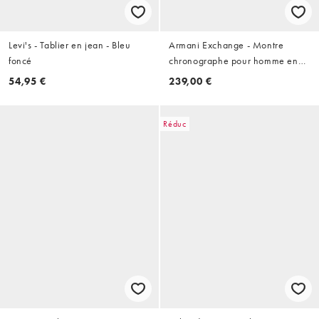
Levi's - Tablier en jean - Bleu
Armani Exchange - Montre
foncé
chronographe pour homme en
acier inoxydable - Noir
54,95 €
239,00 €
Réduc