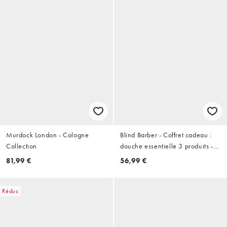
Murdock London - Cologne
Blind Barber - Coffret cadeau :
Collection
douche essentielle 3 produits -
350 ml (19 % d'économies)
81,99 €
56,99 €
Réduc