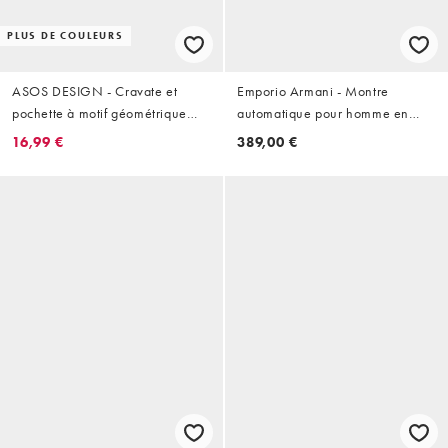
PLUS DE COULEURS
ASOS DESIGN - Cravate et
Emporio Armani - Montre
pochette à motif géométrique
automatique pour homme en
fleuri - Bleu marine et gris
acier inoxydable - Argenté
16,99 €
389,00 €