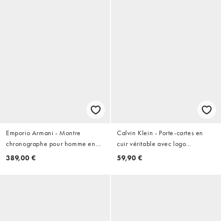
Emporio Armani - Montre
Calvin Klein - Porte-cartes en
chronographe pour homme en
cuir véritable avec logo
acier inoxydable - Argenté
emblématique - Noir
389,00 €
59,90 €