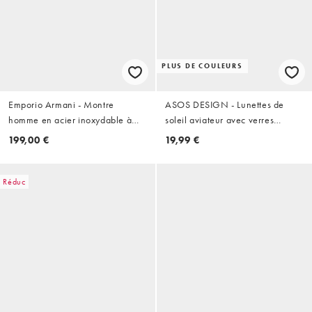
PLUS DE COULEURS
Emporio Armani - Montre
ASOS DESIGN - Lunettes de
homme en acier inoxydable à
soleil aviateur avec verres
trois aiguilles avec date -
marron - Marron écaille de
199,00 €
19,99 €
Argenté
tortue
Réduc