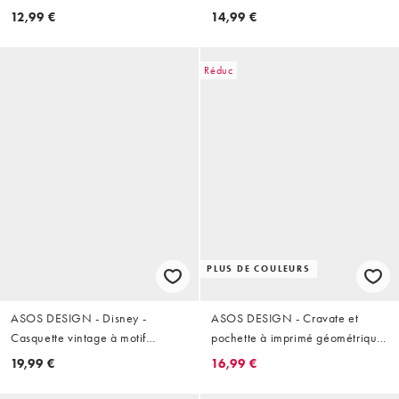
l'eau - Argenté
12,99 €
14,99 €
Réduc
PLUS DE COULEURS
ASOS DESIGN - Disney -
ASOS DESIGN - Cravate et
Casquette vintage à motif
pochette à imprimé géométrique
Mickey - Noir et beige
vintage - Bordeaux
19,99 €
16,99 €