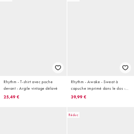
Rhythm - T-shirt avec poche
Rhythm - Awake - Sweat à
devant - Argile vintage délavé
capuche imprimé dans le dos -
Marine
25,49 €
39,99 €
Réduc