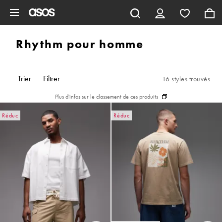
Aller au contenu principal
Rhythm pour homme
Trier
Filtrer
16 styles trouvés
Plus d'infos sur le classement de ces produits
Réduc
Réduc