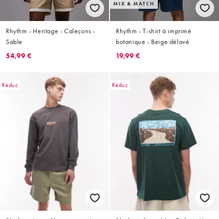
MIX & MATCH
Rhythm - Heritage - Caleçons -
Rhythm - T-shirt à imprimé
Sable
botanique - Beige délavé
54,99 €
19,99 €
Réduc
Réduc