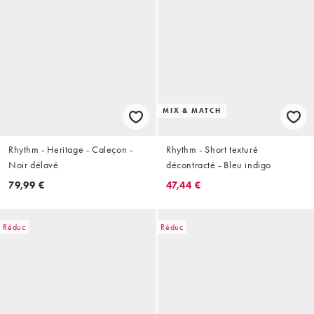
MIX & MATCH
Rhythm - Heritage - Caleçon -
Rhythm - Short texturé
Noir délavé
décontracté - Bleu indigo
79,99 €
47,44 €
Réduc
Réduc