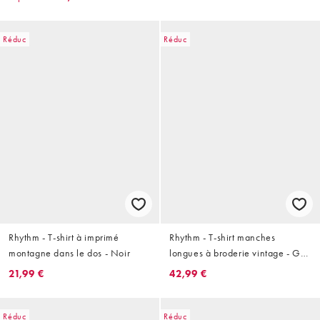
Réduc
Réduc
Rhythm - T-shirt à imprimé
Rhythm - T-shirt manches
montagne dans le dos - Noir
longues à broderie vintage - Gris
délavé
21,99 €
42,99 €
Réduc
Réduc