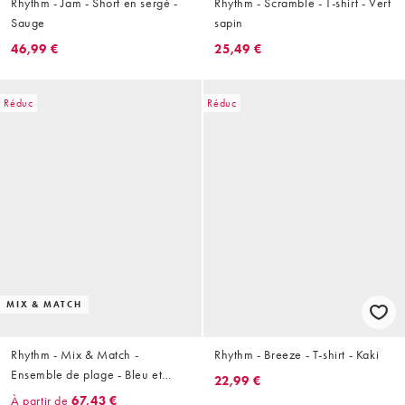
Rhythm - Jam - Short en sergé -
Rhythm - Scramble - T-shirt - Vert
Sauge
sapin
46,99 €
25,49 €
Réduc
Réduc
MIX & MATCH
Rhythm - Mix & Match -
Rhythm - Breeze - T-shirt - Kaki
Ensemble de plage - Bleu et
22,99 €
neige
À partir de
67,43 €