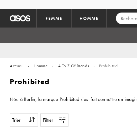
Aller au contenu principal
FEMME
HOMME
Accueil
›
Homme
›
A To Z Of Brands
›
Prohibited
Prohibited
Née à Berlin, la marque Prohibited s'est fait connaître en imag
Trier
Filtrer