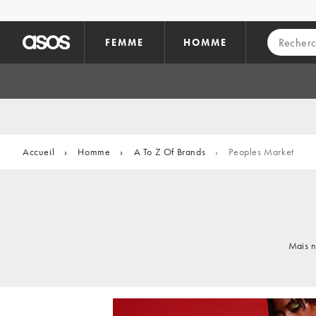
Aller au contenu principal
FEMME
HOMME
Accueil
›
Homme
›
A To Z Of Brands
›
Peoples Market
Mais n