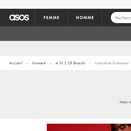
Aller au contenu principal
FEMME
HOMME
Accueil
›
Homme
›
A To Z Of Brands
›
Narrative Footwear
Mais n