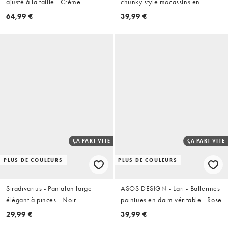
ajusté à la taille - Crème
chunky style mocassins en
suédine - Noir
64,99 €
39,99 €
ÇA PART VITE
ÇA PART VITE
PLUS DE COULEURS
PLUS DE COULEURS
Stradivarius - Pantalon large
ASOS DESIGN - Lari - Ballerines
élégant à pinces - Noir
pointues en daim véritable - Rose
29,99 €
39,99 €