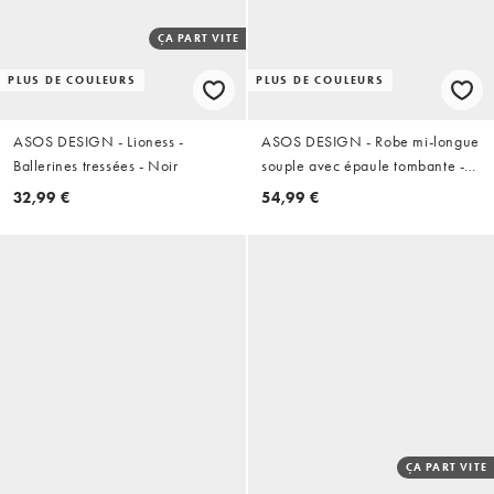
ÇA PART VITE
PLUS DE COULEURS
PLUS DE COULEURS
ASOS DESIGN - Lioness -
ASOS DESIGN - Robe mi-longue
Ballerines tressées - Noir
souple avec épaule tombante -
Noir
32,99 €
54,99 €
ÇA PART VITE