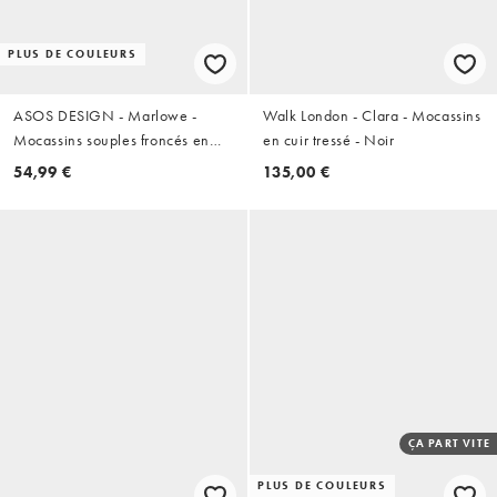
PLUS DE COULEURS
ASOS DESIGN - Marlowe -
Walk London - Clara - Mocassins
Mocassins souples froncés en
en cuir tressé - Noir
cuir - Noir
54,99 €
135,00 €
ÇA PART VITE
PLUS DE COULEURS