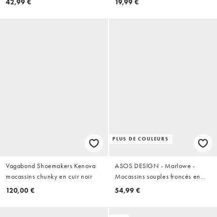
42,99 €
19,99 €
PLUS DE COULEURS
Vagabond Shoemakers Kenova
ASOS DESIGN - Marlowe -
mocassins chunky en cuir noir
Mocassins souples froncés en
daim - Noir
120,00 €
54,99 €