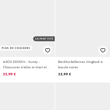
ÇA PART VITE
PLUS DE COULEURS
ASOS DESIGN - Surrey -
Bershka ballerines slingback à
Chaussures à talon mi-haut et
boucle noires
bride arrière en suédine - Noir
25,99 €
35,99 €