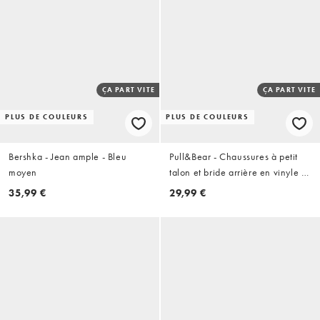
ÇA PART VITE
ÇA PART VITE
PLUS DE COULEURS
PLUS DE COULEURS
Bershka - Jean ample - Bleu
Pull&Bear - Chaussures à petit
moyen
talon et bride arrière en vinyle -
Noir
35,99 €
29,99 €