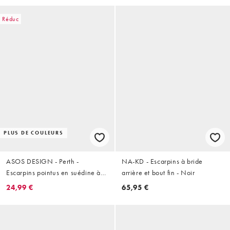
Réduc
PLUS DE COULEURS
ASOS DESIGN - Perth -
NA-KD - Escarpins à bride
Escarpins pointus en suédine à
arrière et bout fin - Noir
talon aiguille haut - Noir
24,99 €
65,95 €