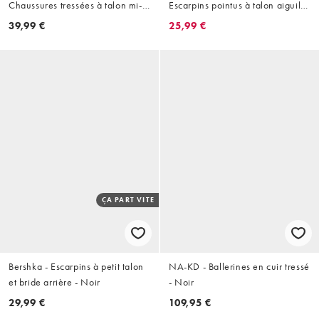
Chaussures tressées à talon mi-
Escarpins pointus à talon aiguille
haut et bride arrière - Noir
haut - Noir verni
39,99 €
25,99 €
ÇA PART VITE
Bershka - Escarpins à petit talon
NA-KD - Ballerines en cuir tressé
et bride arrière - Noir
- Noir
29,99 €
109,95 €