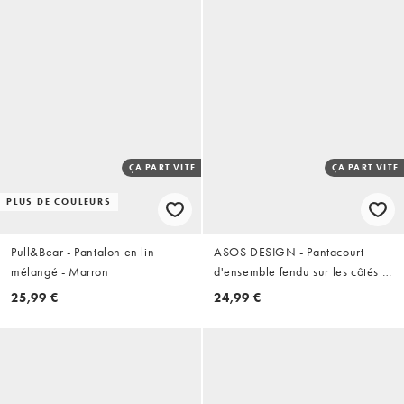
ÇA PART VITE
ÇA PART VITE
PLUS DE COULEURS
Pull&Bear - Pantalon en lin
ASOS DESIGN - Pantacourt
mélangé - Marron
d'ensemble fendu sur les côtés -
Noir
25,99 €
24,99 €