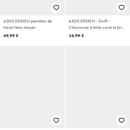
ASOS DESIGN pantalon de
ASOS DESIGN - Swift -
travail bleu moyen
Chaussures à talon carré et bride
arrière en suédine - Noir
49,99 €
34,99 €