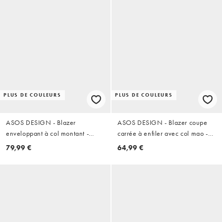
PLUS DE COULEURS
PLUS DE COULEURS
ASOS DESIGN - Blazer
ASOS DESIGN - Blazer coupe
enveloppant à col montant -
carrée à enfiler avec col mao -
Beige
Jaune
79,99 €
64,99 €