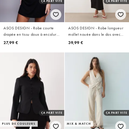
ÇA PART VITE
ÇA PART VITE
ASOS DESIGN - Robe courte
ASOS DESIGN - Robe longueur
drapée en tissu doux à encolure
mollet nouée dans le dos avec
licou - Noir
encolure bateau et fente sur le
27,99 €
39,99 €
côté - Noir
ÇA PART VITE
ÇA PART VITE
PLUS DE COULEURS
MIX & MATCH