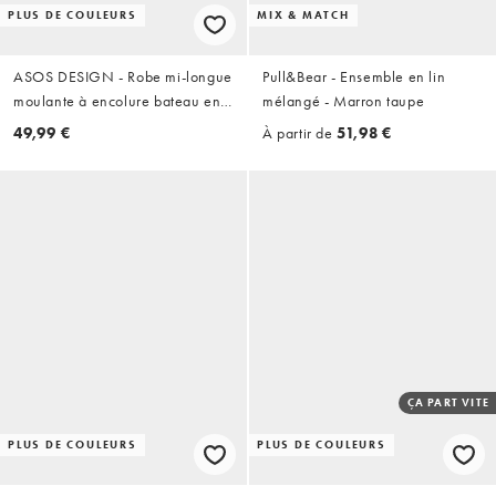
PLUS DE COULEURS
MIX & MATCH
ASOS DESIGN - Robe mi-longue
Pull&Bear - Ensemble en lin
moulante à encolure bateau en
mélangé - Marron taupe
jean - Noir
49,99 €
À partir de
51,98 €
ÇA PART VITE
PLUS DE COULEURS
PLUS DE COULEURS