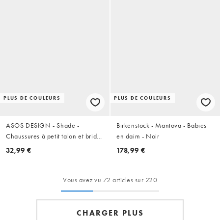
PLUS DE COULEURS
PLUS DE COULEURS
ASOS DESIGN - Shade -
Birkenstock - Mantova - Babies
Chaussures à petit talon et bride
en daim - Noir
arrière en suédine - Noir
32,99 €
178,99 €
Vous avez vu 72 articles sur 220
CHARGER PLUS