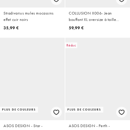
Stradivarius mules mocassins
COLLUSION X006- Jean
effet cuir noirs
bouffant XL oversize à taille
basse - Délavage effet usé
35,99 €
59,99 €
Réduc
PLUS DE COULEURS
PLUS DE COULEURS
ASOS DESIGN - Star -
ASOS DESIGN - Perth -