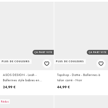
ÇA PART VITE
ÇA PART VITE
PLUS DE COULEURS
PLUS DE COULEURS
ASOS DESIGN - Leah -
Topshop - Dottie - Ballerines à
Ballerines style babies en
talon carré - Noir
suédine - Noir
24,99 €
44,99 €
Réduc