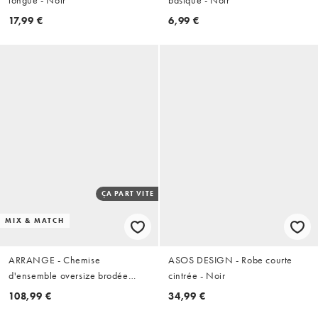
17,99 €
6,99 €
ÇA PART VITE
MIX & MATCH
ARRANGE - Chemise
ASOS DESIGN - Robe courte
d'ensemble oversize brodée
cintrée - Noir
ajourée - Noir
108,99 €
34,99 €