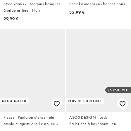
Stradivarius - Escarpins basiques
Bershka mocassins froncés noirs
à bride arrière - Noir
35,99 €
29,99 €
ÇA PART VITE
MIX & MATCH
PLUS DE COULEURS
Pieces - Pantalon d'ensemble
ASOS DESIGN - Luck -
ample et ajusté à taille nouée -
Ballerines à bout pointu en
Noir
suédine - Noir