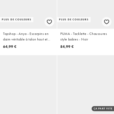
PLUS DE COULEURS
PLUS DE COULEURS
Topshop - Anya - Escarpins en
PUMA - Tacklette - Chaussures
daim véritable à talon haut et
style babies - Noir
bride arrière - Noir
64,99 €
84,99 €
ÇA PART VITE