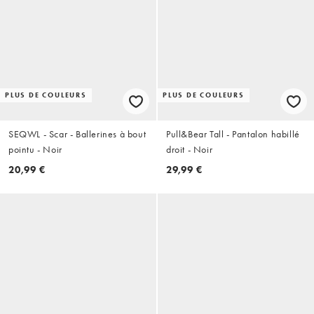
PLUS DE COULEURS
PLUS DE COULEURS
SEQWL - Scar - Ballerines à bout
Pull&Bear Tall - Pantalon habillé
pointu - Noir
droit - Noir
20,99 €
29,99 €