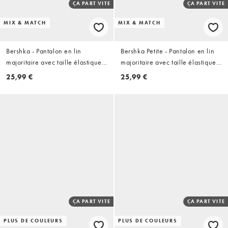
ÇA PART VITE
ÇA PART VITE
MIX & MATCH
MIX & MATCH
Bershka - Pantalon en lin
Bershka Petite - Pantalon en lin
majoritaire avec taille élastique -
majoritaire avec taille élastique -
Noir
Noir
25,99 €
25,99 €
ÇA PART VITE
ÇA PART VITE
PLUS DE COULEURS
PLUS DE COULEURS