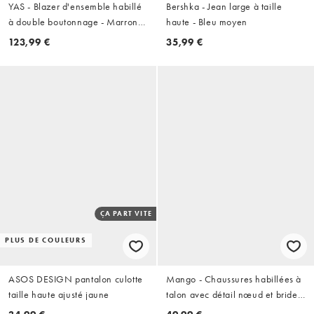
YAS - Blazer d'ensemble habillé
Bershka - Jean large à taille
à double boutonnage - Marron
haute - Bleu moyen
chocolat
123,99 €
35,99 €
ÇA PART VITE
PLUS DE COULEURS
ASOS DESIGN pantalon culotte
Mango - Chaussures habillées à
taille haute ajusté jaune
talon avec détail nœud et bride
arrière - Noir