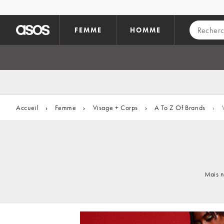
Aller au contenu principal
FEMME
HOMME
Accueil
›
Femme
›
Visage + Corps
›
A To Z Of Brands
›
Mais n