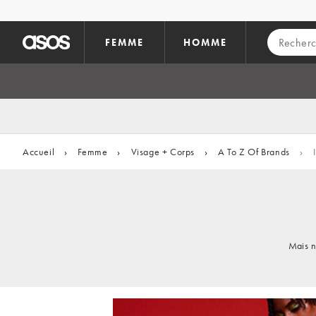
Aller au contenu principal
FEMME
HOMME
Accueil
›
Femme
›
Visage + Corps
›
A To Z Of Brands
›
I
Mais n