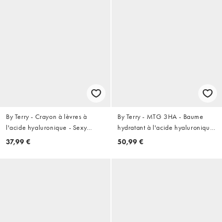
By Terry - Crayon à lèvres à
By Terry - MTG 3HA - Baume
l'acide hyaluronique - Sexy
hydratant à l'acide hyaluronique
Nude
- 3 Tea Time
37,99 €
50,99 €