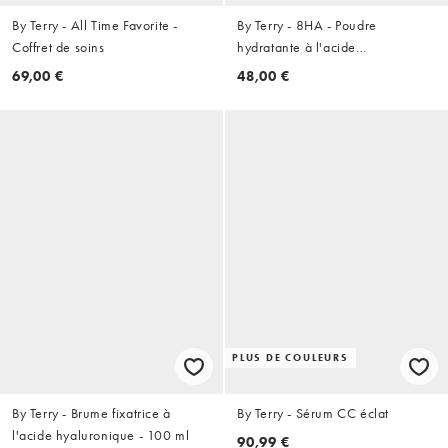
By Terry - All Time Favorite -
By Terry - 8HA - Poudre
Coffret de soins
hydratante à l'acide
hyaluronique
69,00 €
48,00 €
PLUS DE COULEURS
By Terry - Brume fixatrice à
By Terry - Sérum CC éclat
l'acide hyaluronique - 100 ml
90,99 €