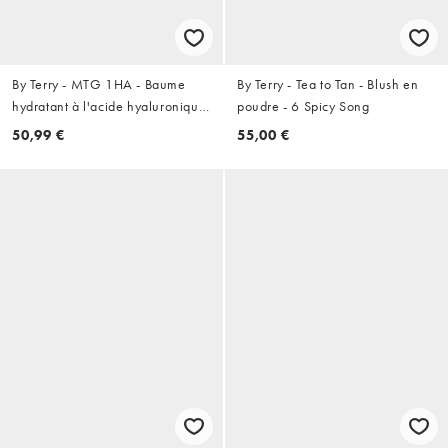
By Terry - MTG 1HA - Baume
By Terry - Tea to Tan - Blush en
hydratant à l'acide hyaluronique
poudre - 6 Spicy Song
- 1 Sexy Nude
50,99 €
55,00 €