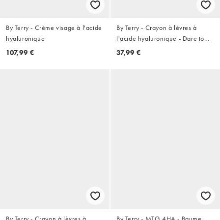
By Terry - Crème visage à l'acide
By Terry - Crayon à lèvres à
hyaluronique
l'acide hyaluronique - Dare to
Bare
107,99 €
37,99 €
By Terry - Crayon à lèvres à
By Terry - MTG 4HA - Baume