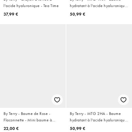
l'acide hyaluronique - Tea Time
hydratant à l'acide hyaluronique
- 4 Dare to Bare
37,99 €
50,99 €
By Terry - Baume de Rose -
By Terry - MTG 2HA - Baume
Flaconnette - Mini baume à
hydratant à l'acide hyaluronique
lèvres liquide
- 2 Nudissimo
22,00 €
50,99 €