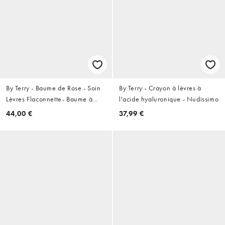
By Terry - Baume de Rose - Soin
By Terry - Crayon à lèvres à
Lèvres Flaconnette- Baume à
l'acide hyaluronique - Nudissimo
lèvres liquide
44,00 €
37,99 €