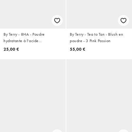
By Terry - 8HA - Poudre
By Terry - Tea to Tan - Blush en
hydratante à l'acide
poudre - 3 Pink Passion
hyaluronique
25,00 €
55,00 €