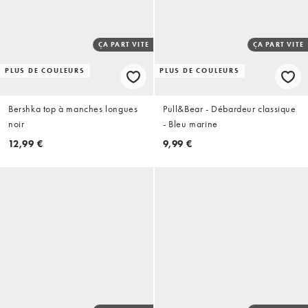
ÇA PART VITE
ÇA PART VITE
PLUS DE COULEURS
PLUS DE COULEURS
Bershka top à manches longues
Pull&Bear - Débardeur classique
noir
- Bleu marine
12,99 €
9,99 €