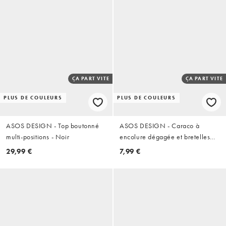
ÇA PART VITE
ÇA PART VITE
PLUS DE COULEURS
PLUS DE COULEURS
ASOS DESIGN - Top boutonné
ASOS DESIGN - Caraco à
multi-positions - Noir
encolure dégagée et bretelles
élastiques - Crème
29,99 €
7,99 €