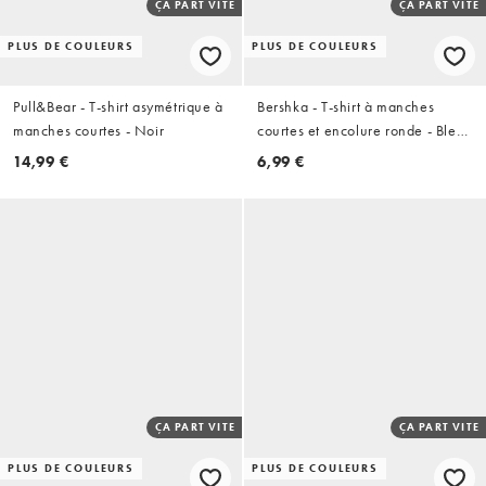
ÇA PART VITE
ÇA PART VITE
PLUS DE COULEURS
PLUS DE COULEURS
Pull&Bear - T-shirt asymétrique à
Bershka - T-shirt à manches
manches courtes - Noir
courtes et encolure ronde - Bleu
turquoise
14,99 €
6,99 €
ÇA PART VITE
ÇA PART VITE
PLUS DE COULEURS
PLUS DE COULEURS