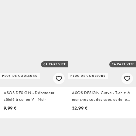
ÇA PART VITE
ÇA PART VITE
PLUS DE COULEURS
PLUS DE COULEURS
ASOS DESIGN - Débardeur
ASOS DESIGN Curve - T-shirt à
côtelé à col en V - Noir
manches courtes avec ourlet en
dentelle - Noir
9,99 €
32,99 €