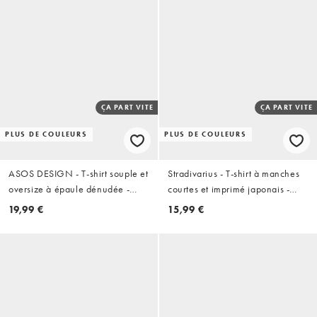
ÇA PART VITE
ÇA PART VITE
PLUS DE COULEURS
PLUS DE COULEURS
ASOS DESIGN - T-shirt souple et
Stradivarius - T-shirt à manches
oversize à épaule dénudée -
courtes et imprimé japonais -
Blanc
Blanc
19,99 €
15,99 €