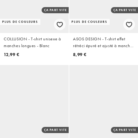
ÇA PART VITE
ÇA PART VITE
PLUS DE COULEURS
PLUS DE COULEURS
COLLUSION - T-shirt unisexe à
ASOS DESIGN - T-shirt effet
manches longues - Blanc
rétréci épuré et ajusté à manches
courtes - Noir
12,99 €
8,99 €
ÇA PART VITE
ÇA PART VITE