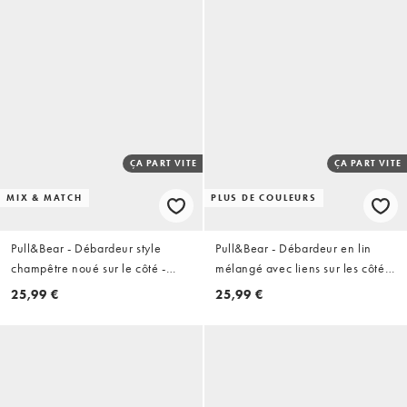
ÇA PART VITE
ÇA PART VITE
MIX & MATCH
PLUS DE COULEURS
Pull&Bear - Débardeur style
Pull&Bear - Débardeur en lin
champêtre noué sur le côté -
mélangé avec liens sur les côtés
Beige
- Blanc
25,99 €
25,99 €