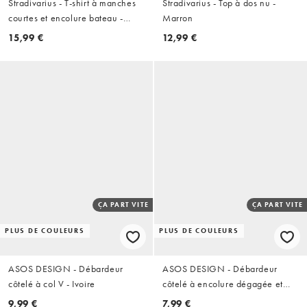
Stradivarius - T-shirt à manches
Stradivarius - Top à dos nu -
courtes et encolure bateau -
Marron
Blanc
15,99 €
12,99 €
ÇA PART VITE
ÇA PART VITE
PLUS DE COULEURS
PLUS DE COULEURS
ASOS DESIGN - Débardeur
ASOS DESIGN - Débardeur
côtelé à col V - Ivoire
côtelé à encolure dégagée et
bordures épaisses - Noir
9,99 €
7,99 €