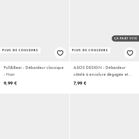
ÇA PART VITE
PLUS DE COULEURS
PLUS DE COULEURS
Pull&Bear - Débardeur classique
ASOS DESIGN - Débardeur
- Noir
côtelé à encolure dégagée et
passepoils épais - Gris chiné
9,99 €
7,99 €