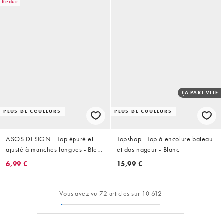
Réduc
ÇA PART VITE
PLUS DE COULEURS
PLUS DE COULEURS
ASOS DESIGN - Top épuré et
Topshop - Top à encolure bateau
ajusté à manches longues - Bleu
et dos nageur - Blanc
marine
6,99 €
15,99 €
Vous avez vu 72 articles sur 10 612