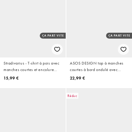
ÇA PART VITE
ÇA PART VITE
Stradivarius - T-shirt à pois avec
ASOS DESIGN top à manches
manches courtes et encolure
courtes à bord ondulé avec
bateau
fronces et coulisse en pois
15,99 €
22,99 €
marron
Réduc