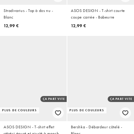
Stradivarius - Top à dos nu -
ASOS DESIGN - T-shirt courte
Blanc
coupe carrée - Babeurre
12,99 €
12,99 €
ÇA PART VITE
ÇA PART VITE
PLUS DE COULEURS
PLUS DE COULEURS
ASOS DESIGN - T-shirt effet
Bershka - Débardeur côtelé -
rétréci épuré et ajusté à manches
Blanc