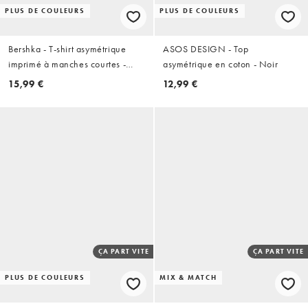
PLUS DE COULEURS
PLUS DE COULEURS
Bershka - T-shirt asymétrique
ASOS DESIGN - Top
imprimé à manches courtes -
asymétrique en coton - Noir
Noir
15,99 €
12,99 €
ÇA PART VITE
ÇA PART VITE
PLUS DE COULEURS
MIX & MATCH