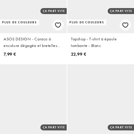
ÇA PART VITE
ÇA PART VITE
PLUS DE COULEURS
PLUS DE COULEURS
ASOS DESIGN - Caraco à
Topshop - T-shirt à épaule
encolure dégagée et bretelles
tombante - Blanc
élastiques - Noir
7,99 €
22,99 €
ÇA PART VITE
ÇA PART VITE