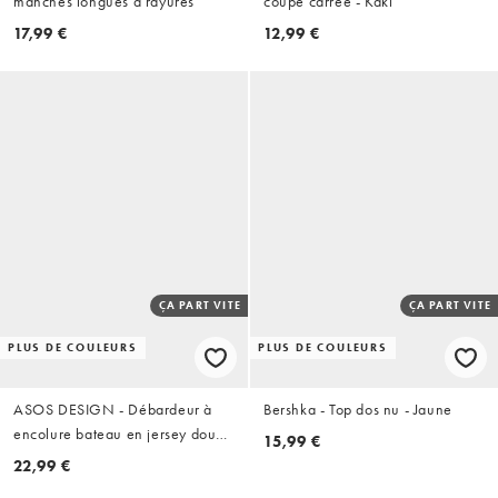
manches longues à rayures
coupe carrée - Kaki
17,99 €
12,99 €
ÇA PART VITE
ÇA PART VITE
PLUS DE COULEURS
PLUS DE COULEURS
ASOS DESIGN - Débardeur à
Bershka - Top dos nu - Jaune
encolure bateau en jersey doux
15,99 €
avec rayures et cerises
22,99 €