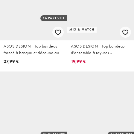
ÇA PART VITE
MIX & MATCH
ASOS DESIGN - Top bandeau
ASOS DESIGN - Top bandeau
froncé à basque et découpe au
d'ensemble à rayures -
dos - Blanc
Multicolore
27,99 €
19,99 €