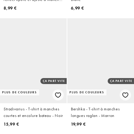
courtes - Blanc
8,99 €
6,99 €
ÇA PART VITE
ÇA PART VITE
PLUS DE COULEURS
PLUS DE COULEURS
Stradivarius - T-shirt à manches
Bershka - T-shirt à manches
courtes et encolure bateau - Noir
longues raglan - Marron
15,99 €
19,99 €