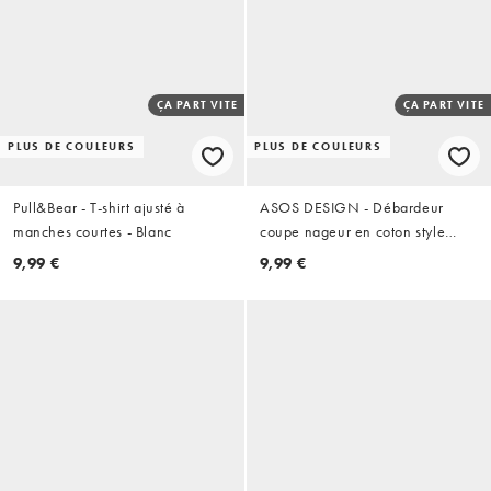
ÇA PART VITE
ÇA PART VITE
PLUS DE COULEURS
PLUS DE COULEURS
Pull&Bear - T-shirt ajusté à
ASOS DESIGN - Débardeur
manches courtes - Blanc
coupe nageur en coton style
années 90 à bretelles fines -
9,99 €
9,99 €
Noir