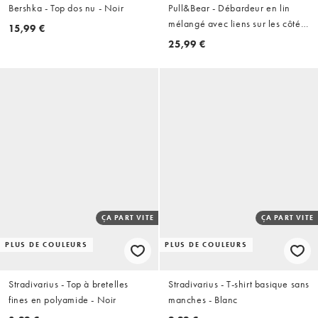
Bershka - Top dos nu - Noir
Pull&Bear - Débardeur en lin
mélangé avec liens sur les côtés
15,99 €
- Marron
25,99 €
ÇA PART VITE
ÇA PART VITE
PLUS DE COULEURS
PLUS DE COULEURS
Stradivarius - Top à bretelles
Stradivarius - T-shirt basique sans
fines en polyamide - Noir
manches - Blanc