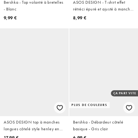
Bershka - Top volanté à bretelles
ASOS DESIGN - T-shirt effet
- Blanc
rétréci épuré et ajusté à manches
courtes - Babeurre
9,99 €
8,99 €
ÇA PART VITE
PLUS DE COULEURS
ASOS DESIGN top à manches
Bershka - Débardeur côtelé
longues côtelé style henley en
basique - Gris clair
ivoire
17,99 €
6,99 €