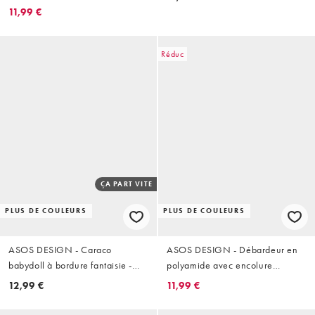
avec bretelles élastiques - Noir
11,99 €
Réduc
ÇA PART VITE
PLUS DE COULEURS
PLUS DE COULEURS
ASOS DESIGN - Caraco
ASOS DESIGN - Débardeur en
babydoll à bordure fantaisie -
polyamide avec encolure
Bleu marine
dégagée et bretelles élastiques -
12,99 €
11,99 €
Chocolat