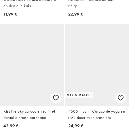
en dentelle kaki
Beige
11,99 €
22,99 €
MIX & MATCH
Kiss the Sky caraco en satin et
4505 - Icon - Caraco de yoga en
dentelle prune bordeaux
tissu doux avec brassière
intégrée et bretelles réglables -
42,99 €
24,99 €