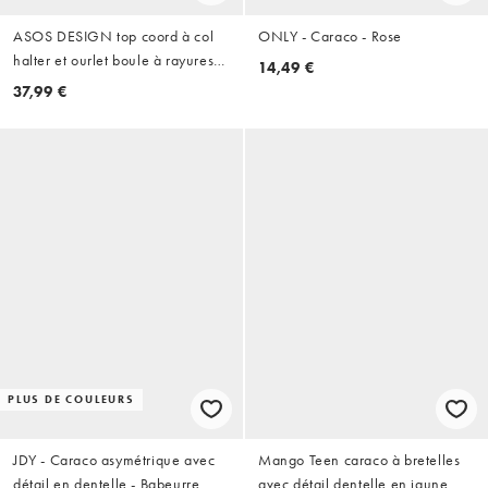
ASOS DESIGN top coord à col
ONLY - Caraco - Rose
halter et ourlet boule à rayures
14,49 €
buttermilk
37,99 €
PLUS DE COULEURS
JDY - Caraco asymétrique avec
Mango Teen caraco à bretelles
détail en dentelle - Babeurre
avec détail dentelle en jaune