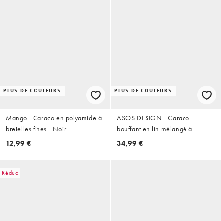
PLUS DE COULEURS
PLUS DE COULEURS
Mango - Caraco en polyamide à
ASOS DESIGN - Caraco
bretelles fines - Noir
bouffant en lin mélangé à
rayures - Rouge
12,99 €
34,99 €
Réduc