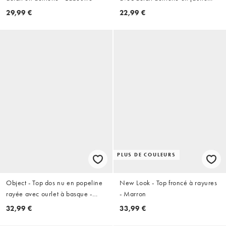
pastel
29,99 €
22,99 €
PLUS DE COULEURS
Object - Top dos nu en popeline
New Look - Top froncé à rayures
rayée avec ourlet à basque -
- Marron
Jaune pâle
32,99 €
33,99 €