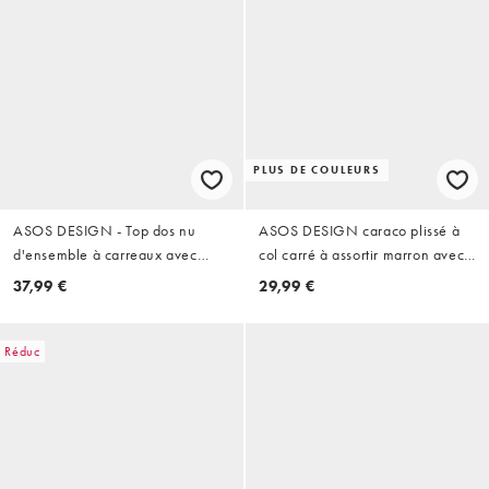
PLUS DE COULEURS
ASOS DESIGN - Top dos nu
ASOS DESIGN caraco plissé à
d'ensemble à carreaux avec
col carré à assortir marron avec
ourlet boule - Vert
bordure en dentelle noire
37,99 €
29,99 €
Réduc