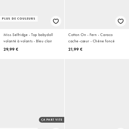
PLUS DE COULEURS
Miss Selfridge - Top babydoll
Cotton On - Fern - Caraco
volanté à volants - Bleu clair
cache-cœur - Chêne foncé
29,99 €
21,99 €
ÇA PART VITE