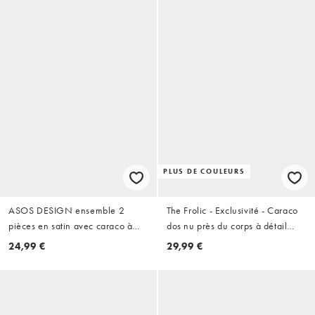
PLUS DE COULEURS
ASOS DESIGN ensemble 2
The Frolic - Exclusivité - Caraco
pièces en satin avec caraco à
dos nu près du corps à détail
écharpe marron
noué - Vert clair
24,99 €
29,99 €