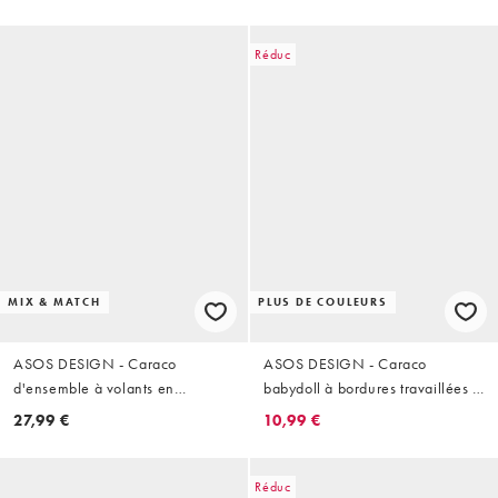
Gris tempête
Réduc
MIX & MATCH
PLUS DE COULEURS
ASOS DESIGN - Caraco
ASOS DESIGN - Caraco
d'ensemble à volants en
babydoll à bordures travaillées -
mousseline stretch - Truffe
Babeurre
27,99 €
10,99 €
Réduc