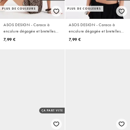
PLUS DE COULEURS
PLUS DE COULEURS
ASOS DESIGN - Caraco à
ASOS DESIGN - Caraco à
encolure dégagée et bretelles
encolure dégagée et bretelles
élastiques - Chocolat
élastiques - Bordeaux
7,99 €
7,99 €
ÇA PART VITE