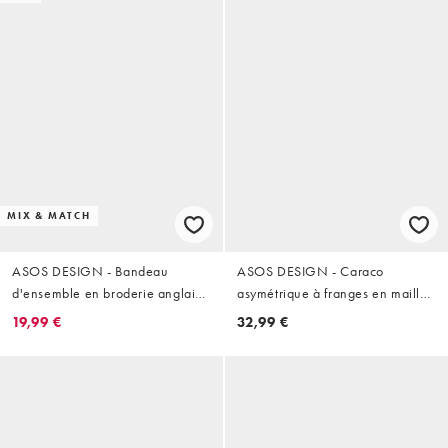
MIX & MATCH
ASOS DESIGN - Bandeau
ASOS DESIGN - Caraco
d'ensemble en broderie anglaise
asymétrique à franges en maille
à motifs fleuris
torsadée
19,99 €
32,99 €