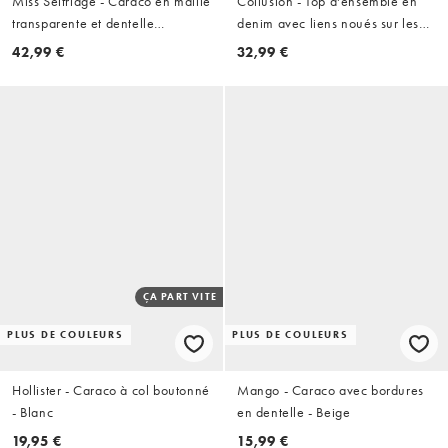
Miss Selfridge - Caraco en maille
Collusion - Top d'ensemble en
transparente et dentelle
denim avec liens noués sur les
contrastante - Crème
côtés - Bleu foncé délavé grunge
42,99 €
32,99 €
ÇA PART VITE
PLUS DE COULEURS
PLUS DE COULEURS
Hollister - Caraco à col boutonné
Mango - Caraco avec bordures
- Blanc
en dentelle - Beige
19,95 €
15,99 €