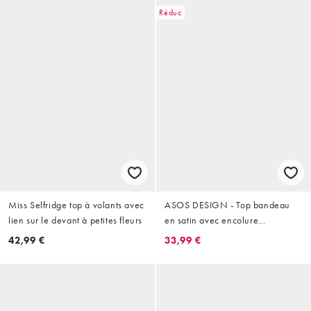
Réduc
Miss Selfridge top à volants avec
ASOS DESIGN - Top bandeau
lien sur le devant à petites fleurs
en satin avec encolure
américaine ornée de perles -
42,99 €
33,99 €
Chocolat