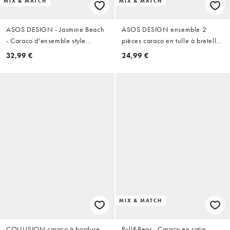
MIX & MATCH
MIX & MATCH
ASOS DESIGN - Jasmine Beach
ASOS DESIGN ensemble 2
- Caraco d'ensemble style
pièces caraco en tulle à bretelles
tropical à découpes - Noir
avec détail perles, col halter et
32,99 €
24,99 €
fronces, imprimé floral flou
MIX & MATCH
COLLUSION caraco à bordure
Pull&Bear - Caraco en satin -