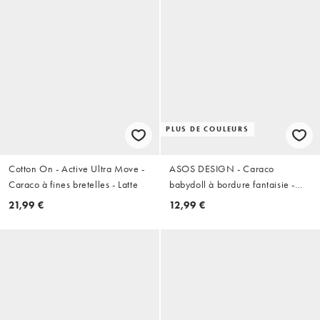
PLUS DE COULEURS
Cotton On - Active Ultra Move -
ASOS DESIGN - Caraco
Caraco à fines bretelles - Latte
babydoll à bordure fantaisie -
Rose
21,99 €
12,99 €