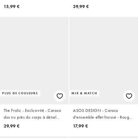
15,99 €
39,99 €
PLUS DE COULEURS
MIX & MATCH
The Frolic - Exclusivité - Caraco
ASOS DESIGN - Caraco
dos nu près du corps à détail
d'ensemble effet froissé - Rouge
noué - Blanc
vif
29,99 €
17,99 €