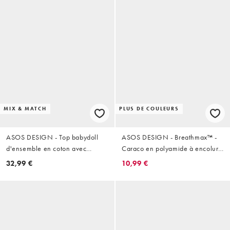
MIX & MATCH
PLUS DE COULEURS
ASOS DESIGN - Top babydoll
ASOS DESIGN - Breathmax™ -
d'ensemble en coton avec
Caraco en polyamide à encolure
bordures en dentelle - Marron
dégagée et bretelles élastiques -
32,99 €
10,99 €
chocolat
Blanc