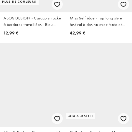
PLUS DE COULEURS
ASOS DESIGN - Caraco smocké
Miss Selfridge - Top long style
à bordures travaillées - Bleu
festival à dos nu avec fente et
cendré
liens noués à l'avant - Noir
12,99 €
42,99 €
MIX & MATCH