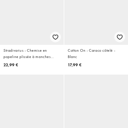
Stradivarius - Chemise en
Cotton On - Caraco côtelé -
popeline plissée à manches
Blanc
kimono - Écru
22,99 €
17,99 €