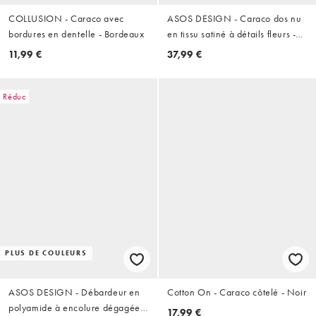
COLLUSION - Caraco avec
ASOS DESIGN - Caraco dos nu
bordures en dentelle - Bordeaux
en tissu satiné à détails fleurs -
Doré
11,99 €
37,99 €
Réduc
PLUS DE COULEURS
ASOS DESIGN - Débardeur en
Cotton On - Caraco côtelé - Noir
polyamide à encolure dégagée
17,99 €