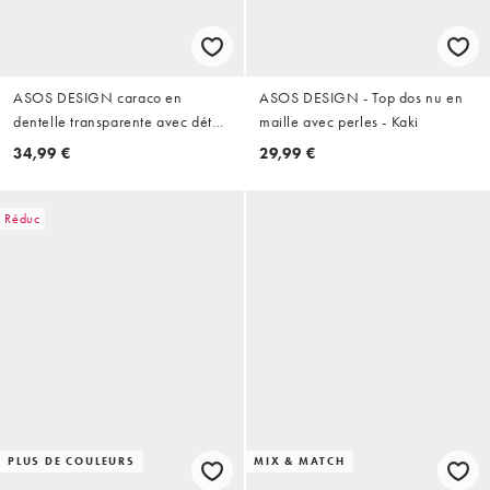
ASOS DESIGN caraco en
ASOS DESIGN - Top dos nu en
dentelle transparente avec détail
maille avec perles - Kaki
fleur pastel
34,99 €
29,99 €
Réduc
PLUS DE COULEURS
MIX & MATCH