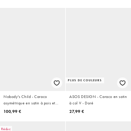
PLUS DE COULEURS
Nobody's Child - Caraco
ASOS DESIGN - Caraco en satin
asymétrique en satin à pois et
à col V - Doré
détail en dentelle - Noir
100,99 €
27,99 €
Réduc