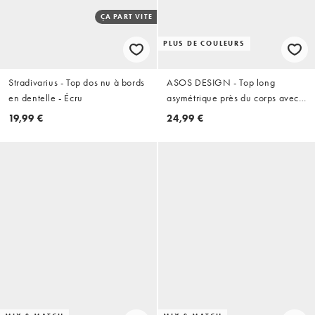
ÇA PART VITE
PLUS DE COULEURS
Stradivarius - Top dos nu à bords
ASOS DESIGN - Top long
en dentelle - Écru
asymétrique près du corps avec
encolure américaine et bords en
19,99 €
24,99 €
dentelle - Rouge rouille