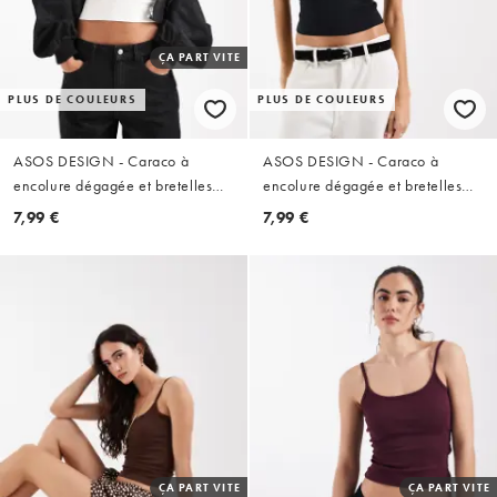
ÇA PART VITE
PLUS DE COULEURS
PLUS DE COULEURS
ASOS DESIGN - Caraco à
ASOS DESIGN - Caraco à
encolure dégagée et bretelles
encolure dégagée et bretelles
élastiques - Crème
élastiques - Noir
7,99 €
7,99 €
ÇA PART VITE
ÇA PART VITE