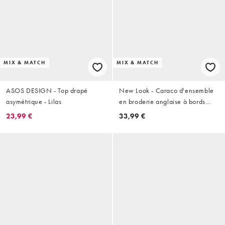
MIX & MATCH
MIX & MATCH
ASOS DESIGN - Top drapé
New Look - Caraco d'ensemble
asymétrique - Lilas
en broderie anglaise à bords
festonnés - Marron
23,99 €
33,99 €