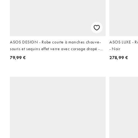
ASOS DESIGN - Robe courte à manches chauve-
ASOS LUXE - Ro
souris et sequins effet verre avec corsage drapé -
- Noir
Bleu
79,99 €
278,99 €