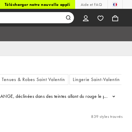
Télécharger notre nouvelle appli
Aide et FAQ
Tenues & Robes Saint Valentin
Lingerie Saint-Valentin
NGE, déclinées dans des teintes allant du rouge le plus intense au n
...
839 styles trouvés