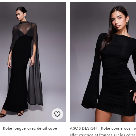
 Robe longue avec détail cape
ASOS DESIGN - Robe courte dos n
effet cascade et fronces sur les côtés