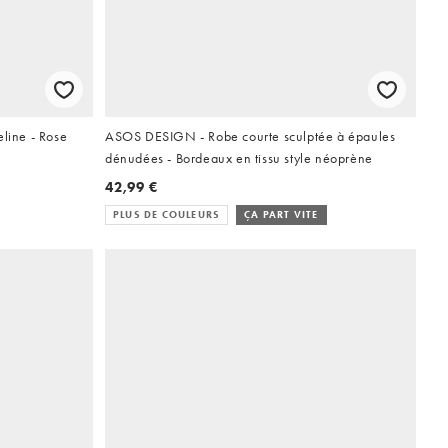
eline - Rose
ASOS DESIGN - Robe courte sculptée à épaules
dénudées - Bordeaux en tissu style néoprène
42,99 €
PLUS DE COULEURS
ÇA PART VITE