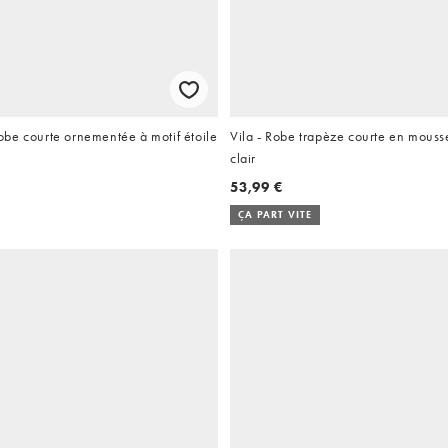
be courte ornementée à motif étoile
Vila - Robe trapèze courte en mouss
clair
53,99 €
ÇA PART VITE