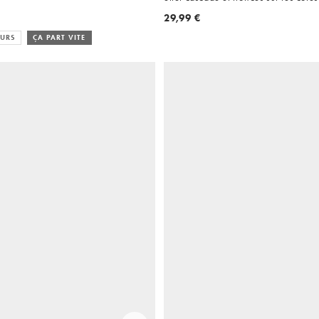
29,99 €
EURS
ÇA PART VITE