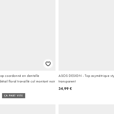
top coordonné en dentelle
ASOS DESIGN - Top asymétrique sty
étail floral travaillé col montant noir
transparent
34,99 €
ÇA PART VITE