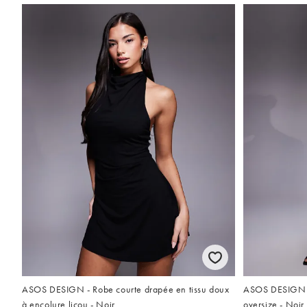
ASOS DESIGN - Robe courte drapée en tissu doux
ASOS DESIGN -
à encolure licou - Noir
oversize - Noir