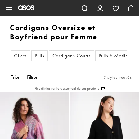
Aller au contenu principal
Cardigans Oversize et
Boyfriend pour Femme
Gilets
Pulls
Cardigans Courts
Pulls à Motifs
C
Trier
Filtrer
3 styles trouvés
Plus d'infos sur le classement de ces produits