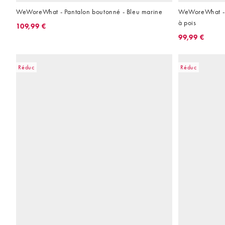
WeWoreWhat - Pantalon boutonné - Bleu marine
WeWoreWhat - T
à pois
109,99 €
99,99 €
Réduc
Réduc