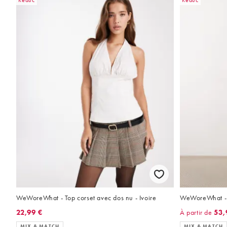
Réduc
Réduc
WeWoreWhat - Top corset avec dos nu - Ivoire
WeWoreWhat - 
22,99 €
À partir de
53,
MIX & MATCH
MIX & MATCH