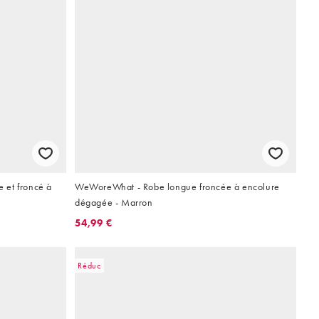
 et froncé à
WeWoreWhat - Robe longue froncée à encolure
dégagée - Marron
54,99 €
Réduc