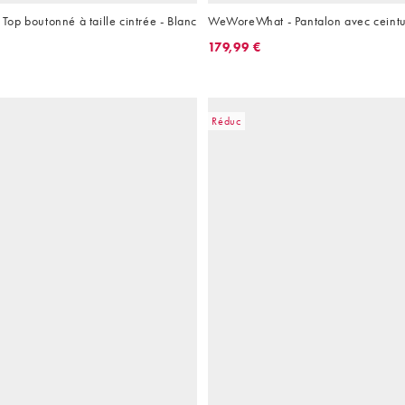
op boutonné à taille cintrée - Blanc
WeWoreWhat - Pantalon avec ceintur
179,99 €
Réduc