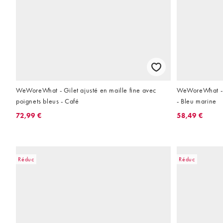
WeWoreWhat - Gilet ajusté en maille fine avec
WeWoreWhat - P
poignets bleus - Café
- Bleu marine
72,99 €
58,49 €
Réduc
Réduc