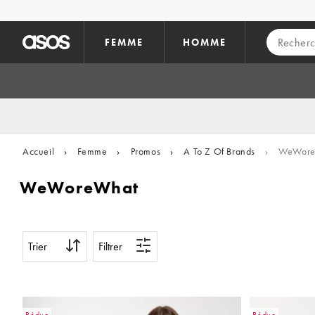
Aller au contenu principal
FEMME
HOMME
Accueil
›
Femme
›
Promos
›
A To Z Of Brands
›
WeWore
WeWoreWhat
Trier
Filtrer