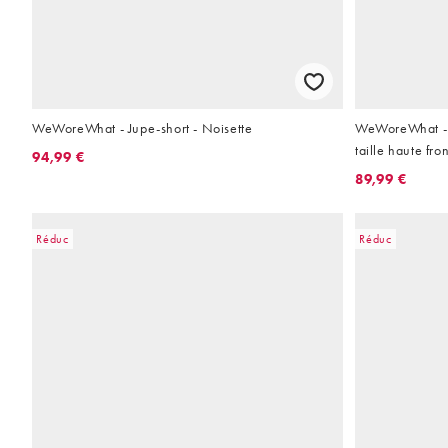
WeWoreWhat - Jupe-short - Noisette
WeWoreWhat - S
taille haute fro
94,99 €
89,99 €
Réduc
Réduc