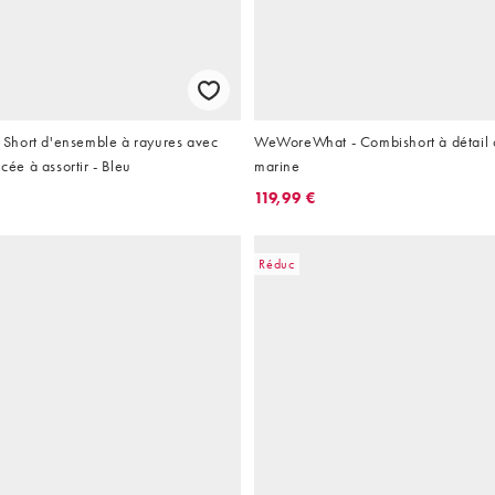
hort d'ensemble à rayures avec
WeWoreWhat - Combishort à détail c
ncée à assortir - Bleu
marine
119,99 €
Réduc