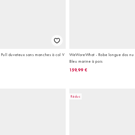
ull duveteux sans manches à col V
WeWoreWhat - Robe longue dos nu à 
Bleu marine à pois
159,99 €
Réduc