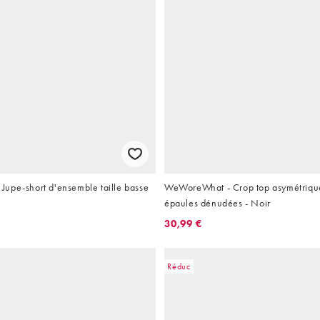
upe-short d'ensemble taille basse
WeWoreWhat - Crop top asymétrique
épaules dénudées - Noir
30,99 €
Réduc