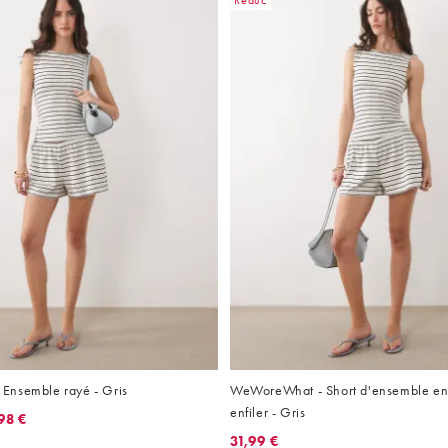
Réduc
Ensemble rayé - Gris
WeWoreWhat - Short d'ensemble en 
enfiler - Gris
98 €
31,99 €