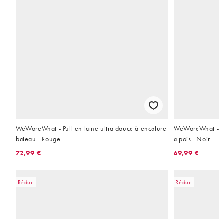
WeWoreWhat - Pull en laine ultra douce à encolure
WeWoreWhat - J
bateau - Rouge
à pois - Noir
72,99 €
69,99 €
Réduc
Réduc