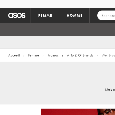
Aller au contenu principal
FEMME
HOMME
Accueil
›
Femme
›
Promos
›
A To Z Of Brands
›
Wet Bru
Mais n