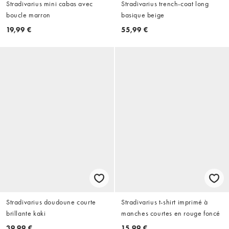
Stradivarius mini cabas avec
Stradivarius trench-coat long
boucle marron
basique beige
19,99 €
55,99 €
Stradivarius doudoune courte
Stradivarius t-shirt imprimé à
brillante kaki
manches courtes en rouge foncé
39,99 €
15,99 €