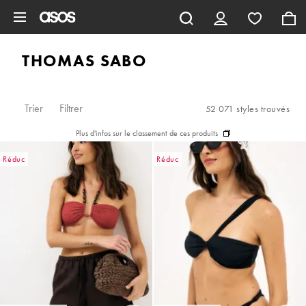
Aller au contenu principal
THOMAS SABO
Trier
Filtrer
52 071 styles trouvés
Plus d'infos sur le classement de ces produits
Réduc
Réduc