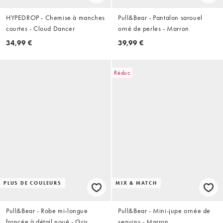
HYPEDROP - Chemise à manches
Pull&Bear - Pantalon sarouel
courtes - Cloud Dancer
orné de perles - Marron
34,99 €
39,99 €
Réduc
PLUS DE COULEURS
MIX & MATCH
Pull&Bear - Robe mi-longue
Pull&Bear - Mini-jupe ornée de
froncée à détail noué - Gris
sequins - Marron