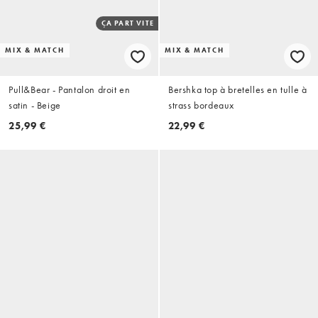
ÇA PART VITE
MIX & MATCH
MIX & MATCH
Pull&Bear - Pantalon droit en
Bershka top à bretelles en tulle à
satin - Beige
strass bordeaux
25,99 €
22,99 €