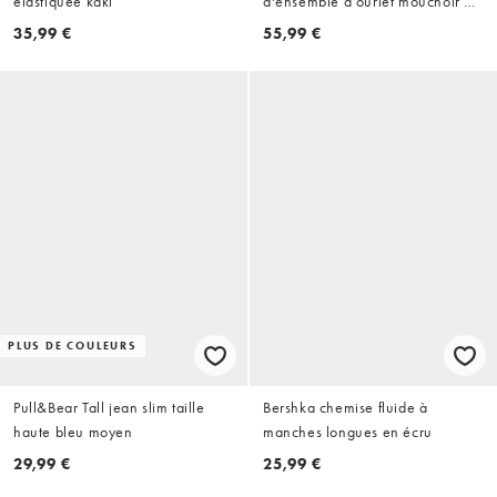
élastiquée kaki
d'ensemble à ourlet mouchoir et
imprimé à carreaux - Bleu
35,99 €
55,99 €
PLUS DE COULEURS
Pull&Bear Tall jean slim taille
Bershka chemise fluide à
haute bleu moyen
manches longues en écru
29,99 €
25,99 €