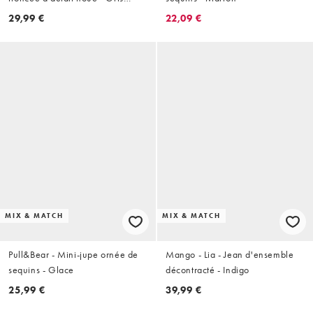
foncé
29,99 €
22,09 €
MIX & MATCH
MIX & MATCH
Pull&Bear - Mini-jupe ornée de
Mango - Lia - Jean d'ensemble
sequins - Glace
décontracté - Indigo
25,99 €
39,99 €