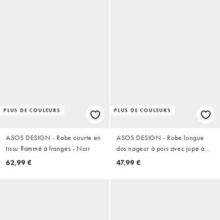
PLUS DE COULEURS
PLUS DE COULEURS
ASOS DESIGN - Robe courte en
ASOS DESIGN - Robe longue
tissu flammé à franges - Noir
dos nageur à pois avec jupe à
godets - Bleu marine
62,99 €
47,99 €