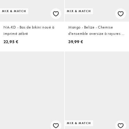
MIX & MATCH
MIX & MATCH
NA-KD - Bas de bikini noué à
Mango - Belize - Chemise
imprimé zébré
d'ensemble oversize à rayures -
Bleu
22,95 €
39,99 €
MIX & MATCH