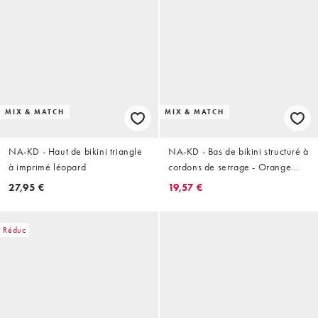
MIX & MATCH
MIX & MATCH
NA-KD - Haut de bikini triangle
NA-KD - Bas de bikini structuré à
à imprimé léopard
cordons de serrage - Orange
brûlé
27,95 €
19,57 €
Réduc