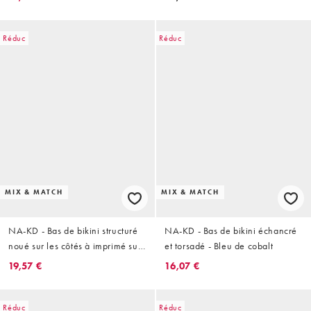
Réduc
Réduc
MIX & MATCH
MIX & MATCH
NA-KD - Bas de bikini structuré
NA-KD - Bas de bikini échancré
noué sur les côtés à imprimé sur
et torsadé - Bleu de cobalt
l'ensemble
19,57 €
16,07 €
Réduc
Réduc