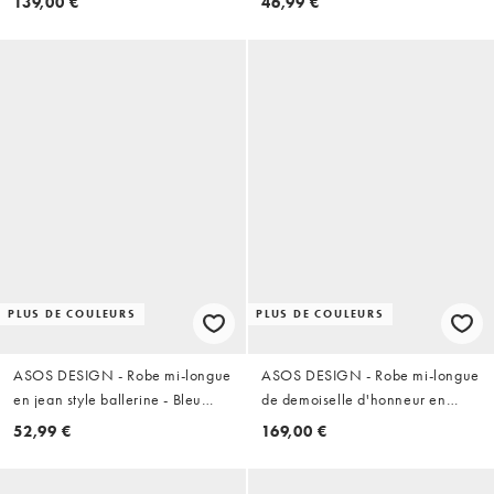
139,00 €
46,99 €
à godets - Vert sauge
PLUS DE COULEURS
PLUS DE COULEURS
ASOS DESIGN - Robe mi-longue
ASOS DESIGN - Robe mi-longue
en jean style ballerine - Bleu
de demoiselle d'honneur en
clair
satin avec taille basse et
52,99 €
169,00 €
décolleté plongeant - Vert sauge