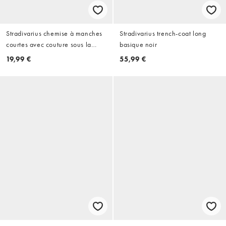
Stradivarius chemise à manches
Stradivarius trench-coat long
courtes avec couture sous la
basique noir
poitrine en écru
19,99 €
55,99 €