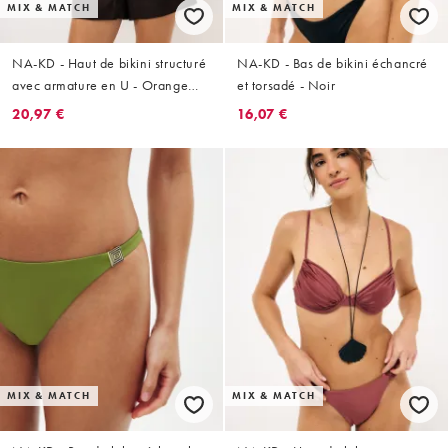
MIX & MATCH
MIX & MATCH
NA-KD - Haut de bikini structuré
NA-KD - Bas de bikini échancré
avec armature en U - Orange
et torsadé - Noir
brûlé
20,97 €
16,07 €
MIX & MATCH
MIX & MATCH