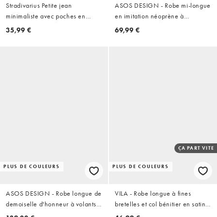
Stradivarius Petite jean
ASOS DESIGN - Robe mi-longue
minimaliste avec poches en
en imitation néoprène à
denim bleu moyen
encolure spectaculaire -
35,99 €
69,99 €
Chocolat
ÇA PART VITE
PLUS DE COULEURS
PLUS DE COULEURS
ASOS DESIGN - Robe longue de
VILA - Robe longue à fines
demoiselle d'honneur à volants
bretelles et col bénitier en satin -
en satin et mousseline avec jupe
Bordeaux