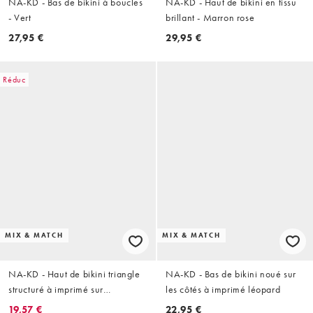
NA-KD - Bas de bikini à boucles
NA-KD - Haut de bikini en tissu
- Vert
brillant - Marron rose
27,95 €
29,95 €
Réduc
MIX & MATCH
MIX & MATCH
NA-KD - Haut de bikini triangle
NA-KD - Bas de bikini noué sur
structuré à imprimé sur
les côtés à imprimé léopard
l'ensemble
19,57 €
22,95 €