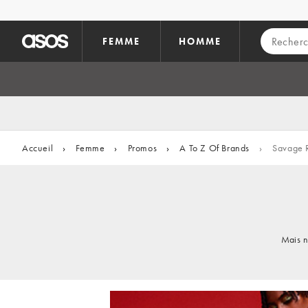
Aller au contenu principal
FEMME
HOMME
Accueil
›
Femme
›
Promos
›
A To Z Of Brands
›
Savage 
Mais n