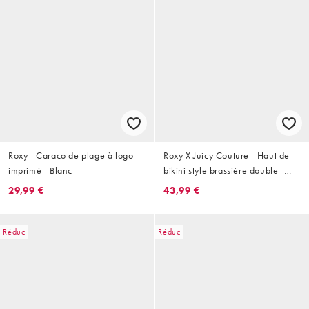
Roxy - Caraco de plage à logo
Roxy X Juicy Couture - Haut de
imprimé - Blanc
bikini style brassière double -
Vert
29,99 €
43,99 €
Réduc
Réduc