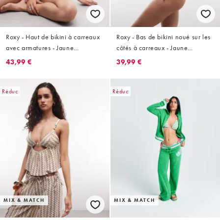
Roxy - Haut de bikini à carreaux
Roxy - Bas de bikini noué sur les
avec armatures - Jaune
côtés à carreaux - Jaune
multicolore
multicolore
43,99 €
39,99 €
Réduc
Réduc
MIX & MATCH
MIX & MATCH