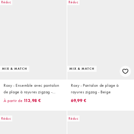
Réduc
Réduc
MIX & MATCH
MIX & MATCH
Roxy - Ensemble avec pantalon
Roxy - Pantalon de plage à
de plage à rayures zigzag -
rayures zigzag - Beige
Beige
À partir de
113,98 €
69,99 €
Réduc
Réduc