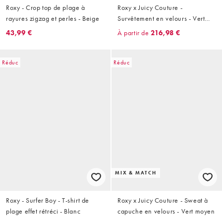
Roxy - Crop top de plage à
Roxy x Juicy Couture -
rayures zigzag et perles - Beige
Survêtement en velours - Vert
moyen
43,99 €
À partir de
216,98 €
Réduc
Réduc
MIX & MATCH
Roxy - Surfer Boy - T-shirt de
Roxy x Juicy Couture - Sweat à
plage effet rétréci - Blanc
capuche en velours - Vert moyen