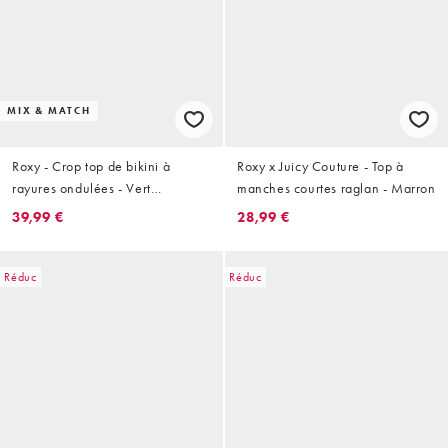
MIX & MATCH
Roxy - Crop top de bikini à
Roxy x Juicy Couture - Top à
rayures ondulées - Vert
manches courtes raglan - Marron
multicolore
39,99 €
28,99 €
Réduc
Réduc