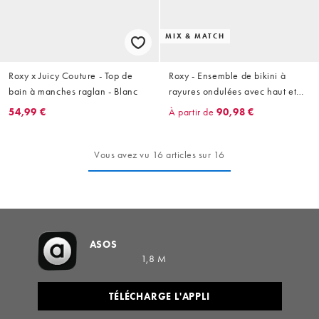
MIX & MATCH
Roxy x Juicy Couture - Top de
Roxy - Ensemble de bikini à
bain à manches raglan - Blanc
rayures ondulées avec haut et
short - Vert
54,99 €
À partir de
90,98 €
Vous avez vu 16 articles sur 16
ASOS
1,8 M
TÉLÉCHARGE L'APPLI