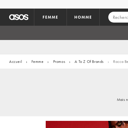
Aller au contenu principal
FEMME
HOMME
Accueil
›
Femme
›
Promos
›
A To Z Of Brands
›
Rocca Be
Mais n